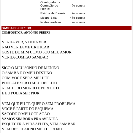
Coreógrafo da
Comissão de
não consta
Frente:
Rainha de Bateria:
não consta
Mestre-Sala:
não consta
Porta-bandeira:
não consta
SAMBA-DE-ENREDO
COMPOSITOR:
ANTÔNIO FREIRE
VENHA VER, VENHA VER
NÃO VENHA ME CRITICAR
GOSTE DE MIM COMO SOU MEU AMOR
VENHA COMIGO SAMBAR
SIGO O MEU SONHO DE MENINO
O SAMBA É O MEU DESTINO
COM VOCÊ SERÁ MELHOR
PODE ATÉ SER O MEU DEFEITO
NEM TODO MUNDO É PERFEITO
E EU PODIA SER PIOR
VEM QUE EU TE QUERO SEM PROBLEMA
VOCÊ É PARTE DO ESQUEMA
SACODE O MEU CORAÇÃO
VAMOS SIMBORA PRA AVENIDA
ESQUECER A VIDA AFLITA, VEM SAMBAR
VEM DESFILAR NO MEU CORDÃO