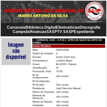
Carnavais
Biblioteca Digital
Eliminatórias
Discografia
Campeãs
Realezas
SASP
TV SASP
Expediente
::.. CARNAVAL 2006 - G.R.B.C. AFRO DE NAGÔ NA ARTE DO
SAMBA................................
FICHA TÉCNICA
Data:
26/02/2006
Ordem de entrada:
2
Enredo:
Gosto Como Sou
Carnavalesco:
Luizinho Bispo
Grupo:
BLOCOS - Espera
Classificação:
8º
Pontuação Total:
74,50
Nº de
não consta
Componentes:
Nº de Alegorias :
,
Nº de Alas :
não consta
Presidente:
José Francisco Marçal
Diretor de Carnaval:
não consta
Diretoria de
não consta
Harmonia:
Mestre de Bateria:
não consta
Intérprete:
não consta