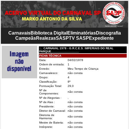
Carnavais
Biblioteca Digital
Eliminatórias
Discografia
Campeãs
Realezas
SASP
TV SASP
Expediente
::.. CARNAVAL 1978 - G.R.C.E.S. IMPERIAIS DO REAL
PARQUE................................
FICHA TÉCNICA
Data:
04/02/1978
Ordem de entrada:
1
Enredo:
Meu Tempo de Criança
Carnavalesco:
não consta
Grupo:
4
Classificação:
8º
Pontuação Total:
29,0
Nº de
não consta
Componentes:
Nº de Alegorias :
,
Nº de Alas :
não consta
Presidente:
não consta
Diretor de Carnaval:
não consta
Diretoria de
não consta
Harmonia:
Mestre de Bateria:
não consta
Intérprete:
não consta