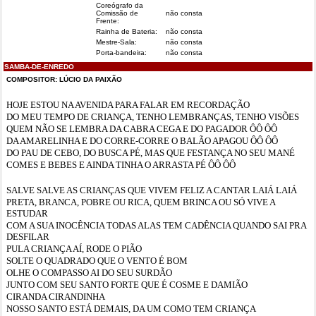
Coreógrafo da
Comissão de
não consta
Frente:
Rainha de Bateria:
não consta
Mestre-Sala:
não consta
Porta-bandeira:
não consta
SAMBA-DE-ENREDO
COMPOSITOR:
LÚCIO DA PAIXÃO
HOJE ESTOU NA AVENIDA PARA FALAR EM RECORDAÇÃO
DO MEU TEMPO DE CRIANÇA, TENHO LEMBRANÇAS, TENHO VISÕES
QUEM NÃO SE LEMBRA DA CABRA CEGA E DO PAGADOR ÔÔ ÔÔ
DA AMARELINHA E DO CORRE-CORRE O BALÃO APAGOU ÔÔ ÔÔ
DO PAU DE CEBO, DO BUSCA PÉ, MAS QUE FESTANÇA NO SEU MANÉ
COMES E BEBES E AINDA TINHA O ARRASTA PÉ ÔÔ ÔÔ
SALVE SALVE AS CRIANÇAS QUE VIVEM FELIZ A CANTAR LAIÁ LAIÁ
PRETA, BRANCA, POBRE OU RICA, QUEM BRINCA OU SÓ VIVE A
ESTUDAR
COM A SUA INOCÊNCIA TODAS ALAS TEM CADÊNCIA QUANDO SAI PRA
DESFILAR
PULA CRIANÇA AÍ, RODE O PIÃO
SOLTE O QUADRADO QUE O VENTO É BOM
OLHE O COMPASSO AI DO SEU SURDÃO
JUNTO COM SEU SANTO FORTE QUE É COSME E DAMIÃO
CIRANDA CIRANDINHA
NOSSO SANTO ESTÁ DEMAIS, DA UM COMO TEM CRIANÇA