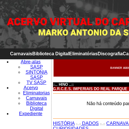
Carnavais
Biblioteca Digital
Eliminatórias
Discografia
Ca
Abre-alas
SASP
BANNER 468X
SINTONIA
SASP
TV SASP
::.. HINO ..::
Acervo
G.R.C.E.S. IMPERIAIS DO REAL PARQUE
Eliminatorias
Carnavais
Biblioteca
Não há conteúdo par
Digital
Expediente
HISTÓRIA
DADOS
CARNAVA
::..::
::..::
CURIOSIDADES