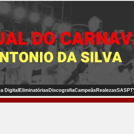
a Digital
Eliminatórias
Discografia
Campeãs
Realezas
SASP
T