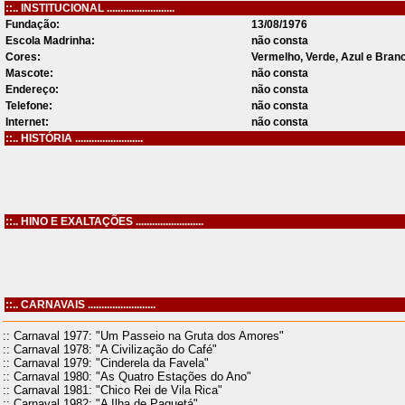
::.. INSTITUCIONAL .........................
Fundação:
13/08/1976
Escola Madrinha:
não consta
Cores:
Vermelho, Verde, Azul e Bran
Mascote:
não consta
Endereço:
não consta
Telefone:
não consta
Internet:
não consta
::.. HISTÓRIA .........................
::.. HINO E EXALTAÇÕES .........................
::.. CARNAVAIS .........................
:: Carnaval 1977: "Um Passeio na Gruta dos Amores"
:: Carnaval 1978: "A Civilização do Café"
:: Carnaval 1979: "Cinderela da Favela"
:: Carnaval 1980: "As Quatro Estações do Ano"
:: Carnaval 1981: "Chico Rei de Vila Rica"
:: Carnaval 1982: "A Ilha de Paquetá"