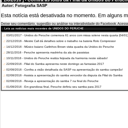
Autor: Fotografia SASP
Esta notícia está desativada no momento. Em alguns m
Deixe seu comentário, sugestão ou análise na interatividade do Facebook. Ace
:: Leia as notícias mais recentes de UNIDOS DO PERUCHE::::::::::::::::::::::::::::::::::::::
.::
03/01/2017 - Unidos do Peruche comemora 61 anos com missa solene nesta quarta (04/01
.::
22/12/2016 - Mestre Call dá detalhes sobre o trabalho na bateria Rolo Compressor
.::
14/12/2016 - Músico baiano Carlinhos Brown visita quadra da Unidos do Peruche
.::
28/11/2016 - Peruche apresenta madrinha da ala de passistas
.::
10/11/2016 - Unidos do Peruche realiza feijoada da harmonia neste sábado!
.::
22/09/2016 - Filial do Samba apresenta neste domingo as fantasias 2017
.::
02/08/2016 - Confira a visão detalhada da SASP na apresentação do samba campeão!
.::
02/08/2016 - Assista a apresentação do samba vencedor da disputa da Filial do Samba
.::
02/08/2016 - Reveja a apresentação do samba 7 na final do Peruche
.::
01/08/2016 - Em grandiosa final, Peruche definiu seu samba para 2017