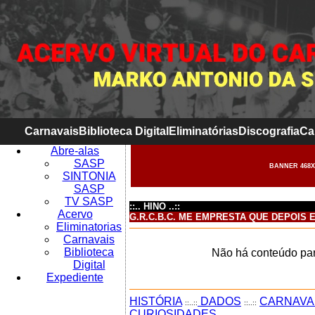
Carnavais
Biblioteca Digital
Eliminatórias
Discografia
Ca
Abre-alas
SASP
BANNER 468X
SINTONIA
SASP
TV SASP
::.. HINO ..::
Acervo
G.R.C.B.C. ME EMPRESTA QUE DEPOIS 
Eliminatorias
Carnavais
Biblioteca
Não há conteúdo par
Digital
Expediente
HISTÓRIA
DADOS
CARNAVA
::..::
::..::
CURIOSIDADES