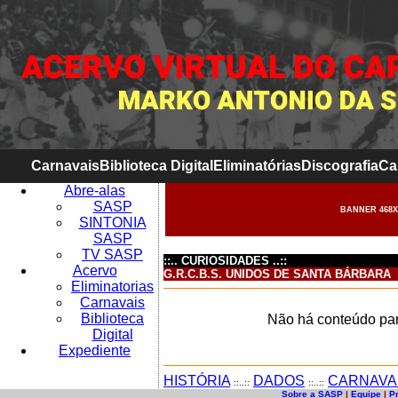
Carnavais
Biblioteca Digital
Eliminatórias
Discografia
Ca
Abre-alas
SASP
BANNER 468X
SINTONIA
SASP
TV SASP
::.. CURIOSIDADES ..::
Acervo
G.R.C.B.S. UNIDOS DE SANTA BÁRBARA
Eliminatorias
Carnavais
Biblioteca
Não há conteúdo par
Digital
Expediente
HISTÓRIA
DADOS
CARNAVA
::..::
::..::
Sobre a SASP
|
Equipe
|
P