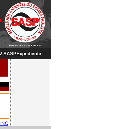
V SASP
Expediente
INO