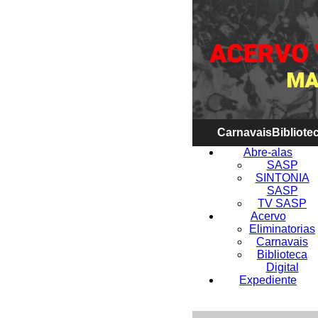
Carnavais
Bibliotec
Abre-alas
SASP
SINTONIA
SASP
TV SASP
Acervo
Eliminatorias
Carnavais
Biblioteca
Digital
Expediente