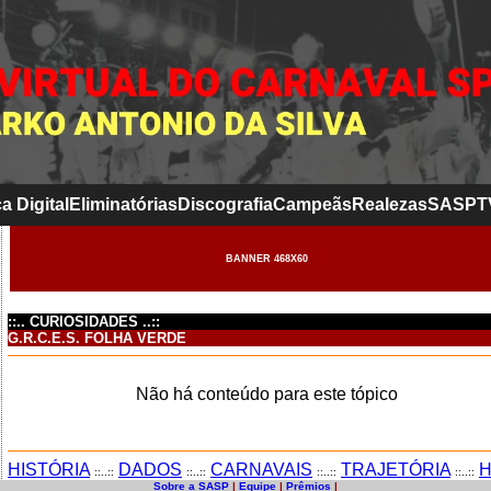
a Digital
Eliminatórias
Discografia
Campeãs
Realezas
SASP
T
BANNER 468X60
::.. CURIOSIDADES ..::
G.R.C.E.S. FOLHA VERDE
Não há conteúdo para este tópico
HISTÓRIA
DADOS
CARNAVAIS
TRAJETÓRIA
H
::..::
::..::
::..::
::..::
Sobre a SASP
|
Equipe
|
Prêmios
|