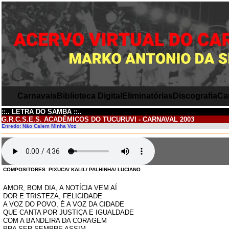
Carnavais
Biblioteca Digital
Eliminatórias
Discografia
Ca
::.. LETRA DO SAMBA ::..
G.R.C.S.E.S. ACADÊMICOS DO TUCURUVI - CARNAVAL 2003
Enredo: Não Calem Minha Voz
COMPOSITORES: PIXUCA/ KALIL/ PALHINHA/ LUCIANO
AMOR, BOM DIA, A NOTÍCIA VEM AÍ
DOR E TRISTEZA, FELICIDADE
A VOZ DO POVO, É A VOZ DA CIDADE
QUE CANTA POR JUSTIÇA E IGUALDADE
COM A BANDEIRA DA CORAGEM
PRA SER SEMPRE ASSIM