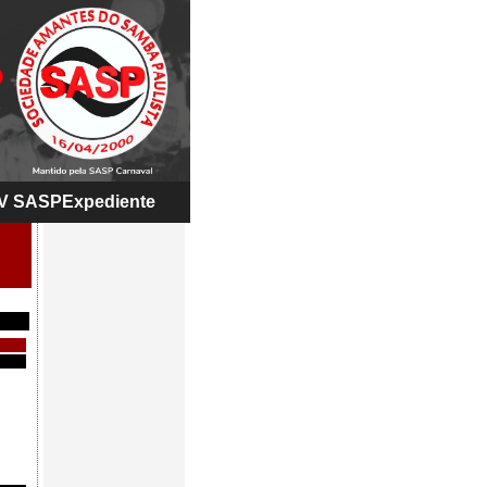
V SASP
Expediente