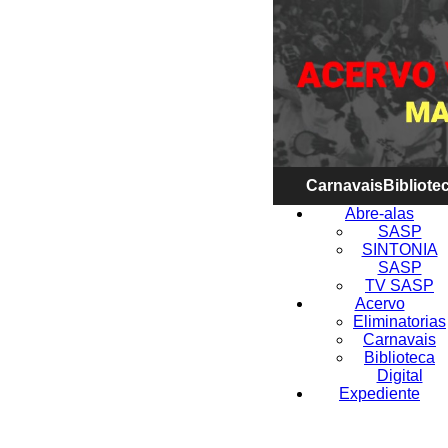
Carnavais
Bibliotec
Abre-alas
SASP
SINTONIA
SASP
TV SASP
Acervo
Eliminatorias
Carnavais
Biblioteca
Digital
Expediente