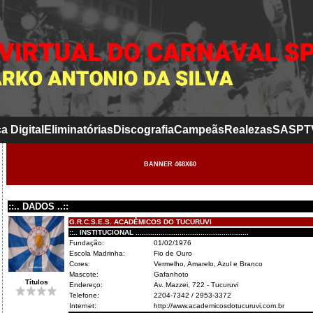
a Digital
Eliminatórias
Discografia
Campeãs
Realezas
SASP
T
BANNER 468X60
::.. DADOS ..::
G.R.C.S.E.S. ACADÊMICOS DO TUCURUVI
::.. INSTITUCIONAL ......................................................
Fundação:
01/02/1976
Escola Madrinha:
Fio de Ouro
Cores:
Vermelho, Amarelo, Azul e Branco
Mascote:
Gafanhoto
Títulos
Endereço:
Av. Mazzei, 722 - Tucuruvi
Telefone:
2204-7342 / 2953-3372
Internet:
http://www.academicosdotucuruvi.com.br