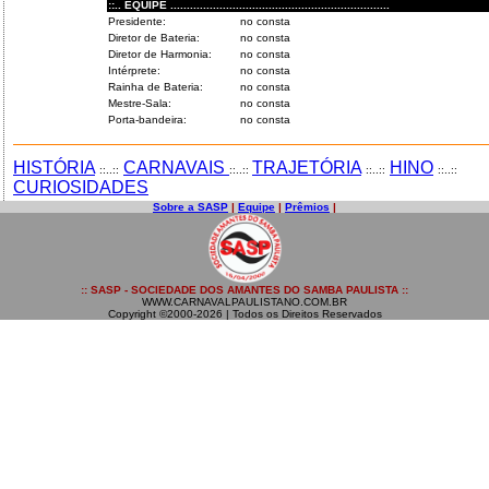
::.. EQUIPE ...................................................................
Presidente:
no consta
Diretor de Bateria:
no consta
Diretor de Harmonia:
no consta
Intérprete:
no consta
Rainha de Bateria:
no consta
Mestre-Sala:
no consta
Porta-bandeira:
no consta
HISTÓRIA
CARNAVAIS
TRAJETÓRIA
HINO
::..::
::..::
::..::
::..::
CURIOSIDADES
Sobre a SASP
|
Equipe
|
Prêmios
|
:: SASP - SOCIEDADE DOS AMANTES DO SAMBA PAULISTA ::
WWW.CARNAVALPAULISTANO.COM.BR
Copyright ©2000-2026 | Todos os Direitos Reservados