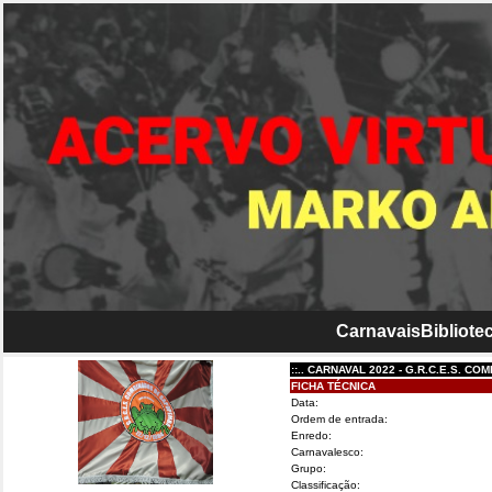
Carnavais
Bibliotec
::.. CARNAVAL 2022 - G.R.C.E.S. COMBINA
FICHA TÉCNICA
Data:
Ordem de entrada:
Enredo:
Carnavalesco:
Grupo:
Classificação: