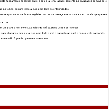
xiste fundamento ancestral entre o céu e a terra, aonde somente as divindades com as sete
e as folhas, sempre terão a cura para toda as enfermidades.
nto apropriado, sabia empregá-las na cura de doença e outros males, e com elas preparava
da cura.
em um grande xirê, com suas mãos de Ofá sagrado usado por Oxóssi.
a encontrar um remédio e a cura para todo o mal e angústia na qual o mundo está passando.
em tem fé. É preciso preservar a natureza.