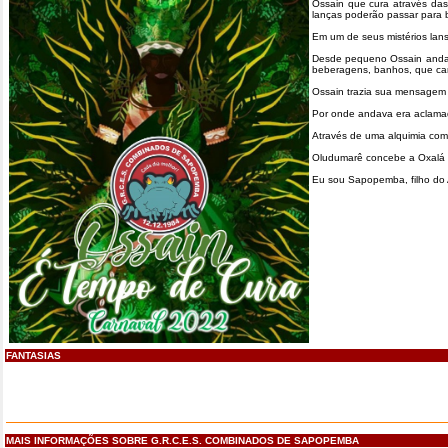
Ossain que cura através das
lanças poderão passar para 
Em um de seus mistérios lans
Desde pequeno Ossain andava
beberagens, banhos, que car
Ossain trazia sua mensagem 
Por onde andava era aclamad
Através de uma alquimia com 
Oludumarê concebe a Oxalá cr
Eu sou Sapopemba, filho do 
FANTASIAS
MAIS INFORMAÇÕES SOBRE G.R.C.E.S. COMBINADOS DE SAPOPEMBA