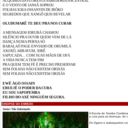
ALQUIMIA DA FLORESTA SABEDORIA ANCESTRAL
E O VENTO DE IANSÃ SOPROU
FOLHAS IGBA OSSANYIN DE IRÔKO
SEGREDOS QUE XANGÔ QUIS REVELAR
OLUDUMARÊ TE DEU PRA NOS CURAR
A MENSAGEM IORUBÁ CHAMOU
SILÊNCIO PRA OUVIR QUEM VEM DE LÁ
DANÇA NUMA PERNA SÓ
BABALAÔ PAGE ENVIADO DE ORUMILÁ
AXOXÔ, ABRAVUM, XIRÊ
SAPUCADA.... COM SUAS MÃOS DE OFÁ
A VIDA NUNCA TEM FIM
PRA QUEM TEM FÉ É PRECISO PRESERVAR
SEM FOLHAS NÃO EXISTEM ORIXÁS
SEM FOLHAS NÃO EXISTEM ORIXÁS
EWÊ ÀGÒ OSSAIN
ERUEJÊ O PODER DA CURA
EU SOU SAPOPEMBA
FILHO DO AXÉ NINGUÉM SEGURA.
SINOPSE DO ENREDO
Autor: Não Informado
A Escola de Samba Combinado
a cura para as doenças, do c
Os Ogans e atabaqueiros com