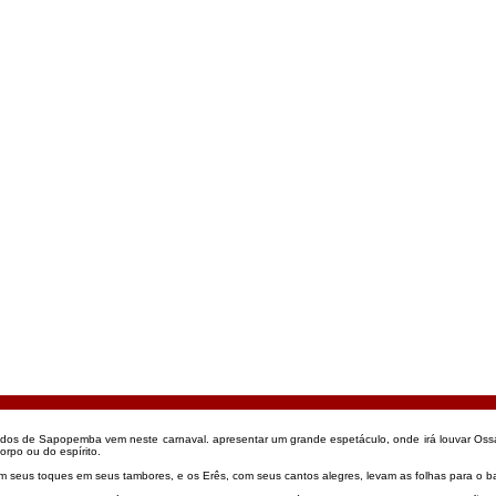
s de Sapopemba vem neste carnaval. apresentar um grande espetáculo, onde irá louvar Ossain,
orpo ou do espírito.
 seus toques em seus tambores, e os Erês, com seus cantos alegres, levam as folhas para o b