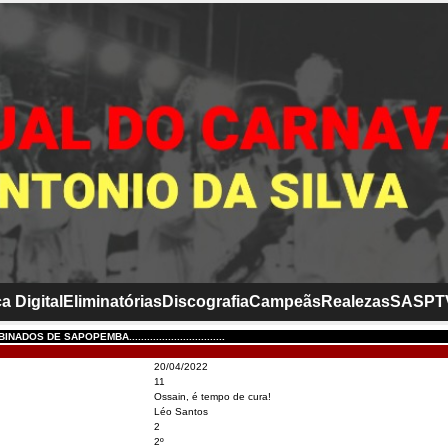
a Digital
Eliminatórias
Discografia
Campeãs
Realezas
SASP
T
DOS DE SAPOPEMBA................................
20/04/2022
11
Ossain, é tempo de cura!
Léo Santos
2
2º