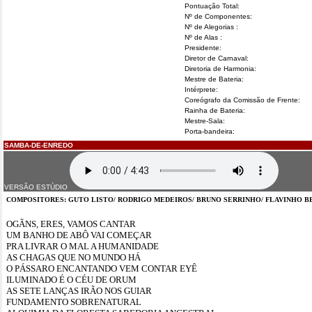
Pontuação Total:
Nº de Componentes:
Nº de Alegorias :
Nº de Alas :
Presidente:
Diretor de Carnaval:
Diretoria de Harmonia:
Mestre de Bateria:
Intérprete:
Coreógrafo da Comissão de Frente:
Rainha de Bateria:
Mestre-Sala:
Porta-bandeira:
SAMBA-DE-ENREDO
VERSÃO ESTÚDIO
COMPOSITORES: GUTO LISTO/ RODRIGO MEDEIROS/ BRUNO SERRINHO/ FLAVINHO B
OGÃNS, ERES, VAMOS CANTAR
UM BANHO DE ABÔ VAI COMEÇAR
PRA LIVRAR O MAL A HUMANIDADE
AS CHAGAS QUE NO MUNDO HÁ
O PÁSSARO ENCANTANDO VEM CONTAR EYÊ
ILUMINADO É O CÉU DE ORUM
AS SETE LANÇAS IRÃO NOS GUIAR
FUNDAMENTO SOBRENATURAL