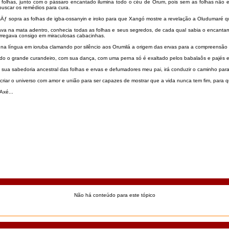
 folhas, junto com o pássaro encantado ilumina todo o céu de Orum, pois sem as folhas não e
buscar os remédios para cura.
Äƒ sopra as folhas de igba-ossanyin e iroko para que Xangó mostre a revelação a Oludumaré qu
 na mata adentro, conhecia todas as folhas e seus segredos, de cada qual sabia o encantame
regava consigo em miraculosas cabacinhas.
na língua em ioruba clamando por silêncio aos Orumilá a origem das ervas para a compreensão 
o o grande curandeiro, com sua dança, com uma perna só é exaltado pelos babalaôs e pajés 
sua sabedoria ancestral das folhas e ervas e defumadores meu pai, irá conduzir o caminho par
iar o universo com amor e união para ser capazes de mostrar que a vida nunca tem fim, para qu
Axé...
Não há conteúdo para este tópico