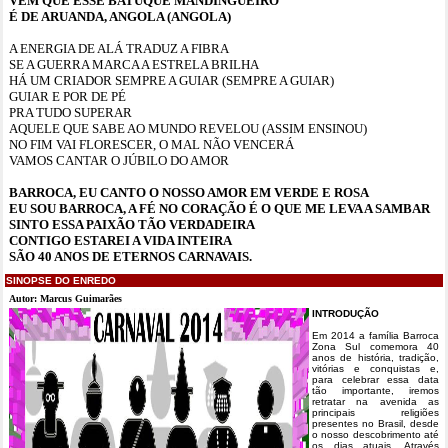
VEM QUE ESSE BATUQUE MANDINGUEIRO
É DE ARUANDA, ANGOLA (ANGOLA)
A ENERGIA DE ALÁ TRADUZ A FIBRA
SE A GUERRA MARCA A ESTRELA BRILHA
HÁ UM CRIADOR SEMPRE A GUIAR (SEMPRE A GUIAR)
GUIAR E POR DE PÉ
PRA TUDO SUPERAR
AQUELE QUE SABE AO MUNDO REVELOU (ASSIM ENSINOU)
NO FIM VAI FLORESCER, O MAL NÃO VENCERÁ
VAMOS CANTAR O JÚBILO DO AMOR
BARROCA, EU CANTO O NOSSO AMOR EM VERDE E ROSA
EU SOU BARROCA, A FÉ NO CORAÇÃO É O QUE ME LEVA A SAMBAR
SINTO ESSA PAIXÃO TÃO VERDADEIRA
CONTIGO ESTAREI A VIDA INTEIRA
SÃO 40 ANOS DE ETERNOS CARNAVAIS.
SINOPSE DO ENREDO
Autor: Marcus Guimarães
INTRODUÇÃO
Em 2014 a família Barroca
Zona Sul comemora 40
anos de história, tradição,
vitórias e conquistas e,
para celebrar essa data
tão importante, iremos
retratar na avenida as
principais religiões
presentes no Brasil, desde
o nosso descobrimento até
os dias atuais. Através