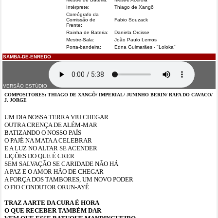
Intérprete:
Thiago de Xangô
Coreógrafo da
Comissão de
Fabio Souzack
Frente:
Rainha de Bateria:
Daniela Orcisse
Mestre-Sala:
João Paulo Lemos
Porta-bandeira:
Edna Guimarães - "Loloka"
SAMBA-DE-ENREDO
VERSÃO ESTÚDIO
COMPOSITORES: THIAGO DE XANGÔ/ IMPERIAL/ JUNINHO BERIN/ RAFA DO CAVACO/
J. JORGE
UM DIA NOSSA TERRA VIU CHEGAR
OUTRA CRENÇA DE ALÉM-MAR
BATIZANDO O NOSSO PAÍS
O PAJÉ NA MATA A CELEBRAR
E A LUZ NO ALTAR SE ACENDER
LIÇÕES DO QUE É CRER
SEM SALVAÇÃO SE CARIDADE NÃO HÁ
A PAZ E O AMOR HÃO DE CHEGAR
A FORÇA DOS TAMBORES, UM NOVO PODER
O FIO CONDUTOR ORUN-AYÊ
TRAZ A ARTE DA CURA É HORA
O QUE RECEBER TAMBÉM DAR