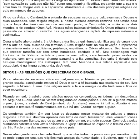
Com a evolução dos tempos outras religiões aportaram no Brasil e com o lema nos dizeres:
"sem salvação se caridade não há!" surge uma doutrina filosófica, pregando que a paz e o
amor hão de chegar, este é o Espiritismo. Atualmente é uma das três principais religiões do
país em número de adeptos.
Vindo da África, o Candomblé é oriundo de escravos negros que cultuavam seus Deuses e
suas Divindades, uma religião mágica. E nessa avenida abrimos caminho aos Orixás para
que a força dos tambores invoque um novo poder, o Candomblé, a união entre dois
mundos, o fio condutor Orun-Ayê. Nossas mães baianas simbolizarão Oxum trilhando nessa
passarela de emoção o caminho das águas abençoadas repleta de riquezas materiais e
espirituais...
Outra religião afro-brasileira é a Umbanda (na língua quimbunda significa arte de curar), que
traz a arte da cura, cultuada em terreiros. É uma religião forte na sua devoção e representa
o sincretismo entre o catolicismo, pajelança, espiritismo e Orixás africanos. Seu lema é: "o
que receber também dar com amor, humildade, caridade e fé". Seu personagem mais
folclórico é Zé Pelintra, entidade presente nos cultos, caracterizada pelas vestes de
malandro, com terno branco, chapéu panamá e a fita vermelha. Seu culto é ritmado pelo
batuque mandingueiro dos atabaques, tem como Aruanda a sua cidade espiritual e seu
vocabulário é na língua quimbunda, de Angola.
SETOR 2 - AS RELIGIÕES QUE CRESCERAM COM O BRASIL
Vindo através de escravos africanos mulçumanos, o Islamismo perpetuou no Brasil em
grande escala, acreditando em um só Deus e com a fé baseada nas escrituras do seu livro
sagrado, o Alcorão. É uma forte religião onde a fé e a energia de Alá traduzem a fibra do
povo muçulmano.
Pisando em solo brasileiro como cristãos novos ou convertidos, os judeus, em decorrência
da Segunda Guerra Mundial, vieram refugiados de outros países. Pois, se a guerra marcou
o povo judeu, a estrela de Davi (símbolo do Judaísmo) sempre irá brilhar. Abraão é seu
patriarca e tem sua fé fundamentada em que há um "Criador" sempre a guiar'.
Os ortodoxos também têm seu lugar de destaque nesse mosaico de culturas e grupos
religiosos. Com sua doutrina apoiada nos livros do novo testamento, eles veneram Ícones
que representam Santos, que os guiam e os põe em pé, pra tudo superar. Conhecida pelas
suntuosas catedrais com vitrais belíssimos, a Igreja Ortodoxa se expande e têm na Zona Sul
de São Paulo uma das maiores catedrais do país.
Nessa abençoada terra chamada Brasil, que acolhe todos os povos sem preconceitos, não
se pode esquecer uma das religiões mais antigas da humanidade, o Budismo, que no Brasil