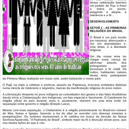
dessa celebração faremos
um pedido de Paz e Amor
a todos os povos,
pregando a alegria, a
tolerância e a fé...
DESENVOLVIMENTO
SETOR 1 - AS PRIMEIRAS
RELIGIÕES DO BRASIL
O Brasil é um país bonito
por natureza, abençoado e
rico em diversidades e,
uma delas, é a liberdade
religiosa.
Um dia nossa terra viu
chegar outra crença de
além-mar através dos
portugueses que
trouxeram a fé cristã. Os
índios, habitantes nativos
dessa terra, participaram
da Primeira Missa realizada em nosso solo, assim batizando o nosso país.
O Pajé na mata a celebrar a profecia, através da Pajelança, invocava entidades distintas
numa mescla de misticismo e segredos, marcas da manifestação religiosa do povo nativo.
A colonização desperta no povo indígena as curiosidades dos gestos e das falas ritualísticas
dando início a Cristianização dos Indígenas, um fato especial e fascinante. O Catolicismo foi
religião oficial do país durante anos e, atualmente, vivemos em uma terra onde há
separação entre governo e religião (Estado Laico).
Mesmo com essa separação, o Cristianismo é a religião predominante no Brasil em número
de fiéis, festas e Igrejas, fazendo a luz do altar se acender com diversas romarias e
peregrinações. Os romeiros representam a fé católica em busca da benção da Nossa
Senhora Aparecida, "A Padroeira do Brasil", símbolo maior da fé e devoção desse povo, que
nos mostra lições do que é crer.