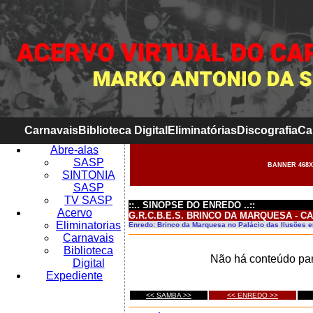
Carnavais
Biblioteca Digital
Eliminatórias
Discografia
Ca
Abre-alas
SASP
BANNER 468X
SINTONIA
SASP
TV SASP
::.. SINOPSE DO ENREDO ..::
Acervo
G.R.C.B.E.S. BRINCO DA MARQUESA - C
Eliminatorias
Enredo: Brinco da Marquesa no Palácio das Ilusões
Carnavais
Biblioteca
Não há conteúdo par
Digital
Expediente
<< SAMBA >>
<< ENREDO >>