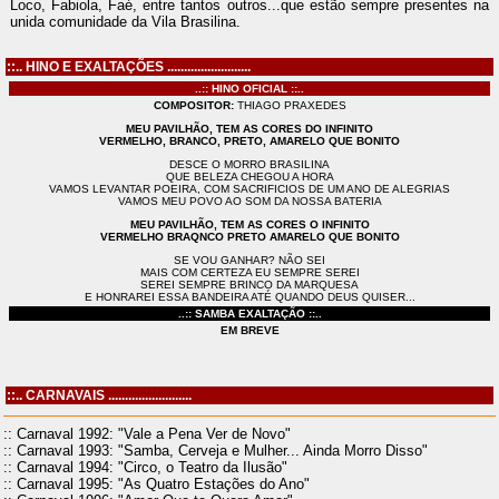
Loco, Fabiola, Faé, entre tantos outros...que estão sempre presentes na
unida comunidade da Vila Brasilina.
::.. HINO E EXALTAÇÕES .........................
..
:: HINO OFICIAL ::..
COMPOSITOR:
THIAGO PRAXEDES
MEU PAVILHÃO, TEM AS CORES DO INFINITO
VERMELHO, BRANCO, PRETO, AMARELO QUE BONITO
DESCE O MORRO BRASILINA
QUE BELEZA CHEGOU A HORA
VAMOS LEVANTAR POEIRA, COM SACRIFICIOS DE UM ANO DE ALEGRIAS
VAMOS MEU POVO AO SOM DA NOSSA BATERIA
MEU PAVILHÃO, TEM AS CORES O INFINITO
VERMELHO BRAQNCO PRETO AMARELO QUE BONITO
SE VOU GANHAR? NÃO SEI
MAIS COM CERTEZA EU SEMPRE SEREI
SEREI
SEMPRE BRINCO DA MARQUESA
E HONRAREI ESSA BANDEIRA ATÉ QUANDO DEUS QUISER...
..
:: SAMBA EXALTAÇÃO ::..
EM BREVE
::.. CARNAVAIS .........................
:: Carnaval 1992: "Vale a Pena Ver de Novo"
:: Carnaval 1993: "Samba, Cerveja e Mulher... Ainda Morro Disso"
:: Carnaval 1994: "Circo, o Teatro da Ilusão"
:: Carnaval 1995: "As Quatro Estações do Ano"