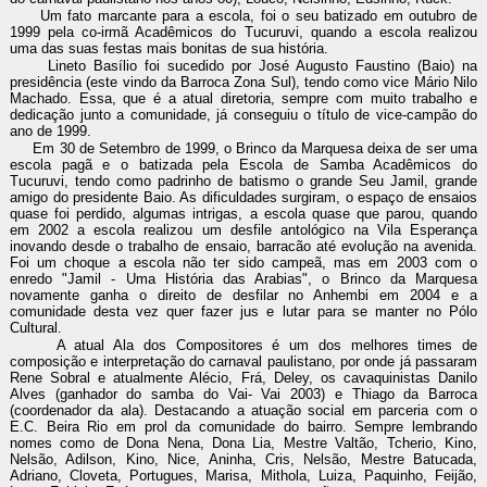
Um fato marcante para a escola, foi o seu batizado em outubro de
1999 pela co-irmã Acadêmicos do Tucuruvi, quando a escola realizou
uma das suas festas mais bonitas de sua história.
Lineto Basílio foi sucedido por José Augusto Faustino (Baio) na
presidência (este vindo da Barroca Zona Sul), tendo como vice Mário Nilo
Machado. Essa, que é a atual diretoria, sempre com muito trabalho e
dedicação junto a comunidade, já conseguiu o título de vice-campão do
ano de 1999.
Em 30 de Setembro de 1999, o Brinco da Marquesa deixa de ser uma
escola pagã e o batizada pela Escola de Samba Acadêmicos do
Tucuruvi, tendo como padrinho de batismo o grande Seu Jamil, grande
amigo do presidente Baio. As dificuldades surgiram, o espaço de ensaios
quase foi perdido, algumas intrigas, a escola quase que parou, quando
em 2002 a escola realizou um desfile antológico na Vila Esperança
inovando desde o trabalho de ensaio, barracão até evolução na avenida.
Foi um choque a escola não ter sido campeã, mas em 2003 com o
enredo "Jamil - Uma História das Arabias", o Brinco da Marquesa
novamente ganha o direito de desfilar no Anhembi em 2004 e a
comunidade desta vez quer fazer jus e lutar para se manter no Pólo
Cultural.
A atual Ala dos Compositores é um dos melhores times de
composição e interpretação do carnaval paulistano, por onde já passaram
Rene Sobral e atualmente Alécio, Frá, Deley, os cavaquinistas Danilo
Alves (ganhador do samba do Vai- Vai 2003) e Thiago da Barroca
(coordenador da ala). Destacando a atuação social em parceria com o
E.C. Beira Rio em prol da comunidade do bairro. Sempre lembrando
nomes como de Dona Nena, Dona Lia, Mestre Valtão, Tcherio, Kino,
Nelsão, Adilson, Kino, Nice, Aninha, Cris, Nelsão, Mestre Batucada,
Adriano, Cloveta, Portugues, Marisa, Mithola, Luiza, Paquinho, Feijão,