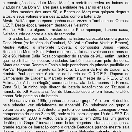
a construção do viaduto Maria Maluf, a prefeitura cedeu os baixos do
viaduto na rua Dom Villares para a entidade realizar os ensaios.
Nos meados dos anos 90, o Brinco da Marquesa galgava degraus
altos, e seus valores eram destacados como a bateria de
Mestre Valtão, que na época ganhou duas vezes o Tamborim de Ouro da
UESP. Desta época merecem destaques Nelsinho,
Primão, Ailton e alguns ritmistas como Kino repinique, Tcherio caixa,
Nelsão surdo de corte e a ala de tamborim.
Grandes bambas estão presentes na história da escola como a grande
Dona Nena (ex-Império do Cambuci, Vai-Vai e Camisa Verde e Branco),
Mestre Valtão, o intérprete Cloveta, o compositor Jonas Franco,
Ronaldinho Mestre Sala, Ednei mestre sala foi carnavalesco nos anos de
92 e 98, Nelson Dalla Rosa compositor do samba de 94... enfim...muitos
que hoje trilham em outras entidades também passaram pelo Brinco da
Marquesa como Renato e Fabiola hoje portadores do primeiro pavilhão da
Vai-Vai, Neguinho interprete da G.R.E.S. Estopim da Fiel de Diadema, o
ritmista Poul que hoje é diretor da bateria da G.R.C.E.S. Raposa do
Campanário de Diadema, Marcelo ex-ritmista mestre da G.R.E.S. 1ª da
Aclimação, Adilson (Negão) coordenador da ala de tamborins da Barroca
Zona Sul, Bruninho hoje diretor de bateria Acadêmicos do Tatuapé e
ritmista do X9 Paulistana, Nei do Barracão escultor em fibras, e até o
cantor Belo participou da bateria.
No carnaval de 1995, ganhou acesso ao grupo 1A, e em 96 desfilou
pela primeira vez oficialmente no Anhembi. Foi rebaixada do grupo e
voltou para o grupo 2. A diretoria, junto à comunidade, conseguiu o vice-
campeonato do grupo 2 em 99, onde subiu para o grupo 1A da UESP. Foi
rebaixada em 2000 e voltou para o grupo 2; em 2001 faz um grande
desfile pelo Grupo 2 inovando com belas alegorias e fantasias, graças a
grande equipe de barracão como o grande Batucada (grande mestre sala
do carnaval paulistano nos anos 80), Louco, Nelsinho, Edsinho, Ruck.