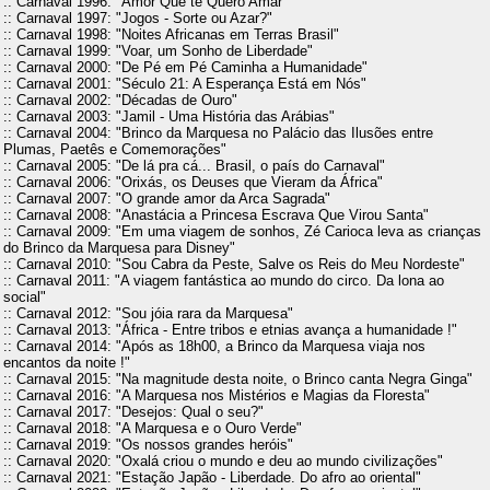
:: Carnaval 1996: "Amor Que te Quero Amar"
:: Carnaval 1997: "Jogos - Sorte ou Azar?"
:: Carnaval 1998: "Noites Africanas em Terras Brasil"
:: Carnaval 1999: "Voar, um Sonho de Liberdade"
:: Carnaval 2000: "De Pé em Pé Caminha a Humanidade"
:: Carnaval 2001: "Século 21: A Esperança Está em Nós"
:: Carnaval 2002: "Décadas de Ouro"
:: Carnaval 2003: "Jamil - Uma História das Arábias"
:: Carnaval 2004: "Brinco da Marquesa no Palácio das Ilusões entre
Plumas, Paetês e Comemorações"
:: Carnaval 2005: "De lá pra cá... Brasil, o país do Carnaval"
:: Carnaval 2006: "Orixás, os Deuses que Vieram da África"
:: Carnaval 2007: "O grande amor da Arca Sagrada"
:: Carnaval 2008: "Anastácia a Princesa Escrava Que Virou Santa"
:: Carnaval 2009: "Em uma viagem de sonhos, Zé Carioca leva as crianças
do Brinco da Marquesa para Disney"
:: Carnaval 2010: "Sou Cabra da Peste, Salve os Reis do Meu Nordeste"
:: Carnaval 2011: "A viagem fantástica ao mundo do circo. Da lona ao
social"
:: Carnaval 2012: "Sou jóia rara da Marquesa"
:: Carnaval 2013: "África - Entre tribos e etnias avança a humanidade !"
:: Carnaval 2014: "Após as 18h00, a Brinco da Marquesa viaja nos
encantos da noite !"
:: Carnaval 2015: "Na magnitude desta noite, o Brinco canta Negra Ginga"
:: Carnaval 2016: "A Marquesa nos Mistérios e Magias da Floresta"
:: Carnaval 2017: "Desejos: Qual o seu?"
:: Carnaval 2018: "A Marquesa e o Ouro Verde"
:: Carnaval 2019: "Os nossos grandes heróis"
:: Carnaval 2020: "Oxalá criou o mundo e deu ao mundo civilizações"
:: Carnaval 2021: "Estação Japão - Liberdade. Do afro ao oriental"