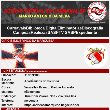
Carnavais
Biblioteca Digital
Eliminatórias
Discografia
Campeãs
Realezas
SASP
TV SASP
Expediente
G.R.C.B.E.S. BRINCO DA MARQUESA
::.. INSTITUCIONAL .........................
Fundação:
31/01/1988
Escola
Acadêmicos do Tucuruvi
Madrinha:
Cores:
Vermelho, Branco, Preto e Amarelo
Mascote:
não consta
Endereço:
Rua Dom Vilares, 300 - Vila Brasilina
Telefone:
no consta
Internet:
https://brincodamarquesa.negocio.site/
::.. HISTÓRIA .........................