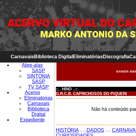
Carnavais
Biblioteca Digital
Eliminatórias
Discografia
Ca
Abre-alas
SASP
BANNER 468X
SINTONIA
SASP
TV SASP
::.. HINO ..::
Acervo
G.R.C.B. CAPRICHOSOS DO PIQUERI
Eliminatorias
Carnavais
Biblioteca
Não há conteúdo par
Digital
Expediente
HISTÓRIA
DADOS
CARNAVA
::..::
::..::
CURIOSIDADES