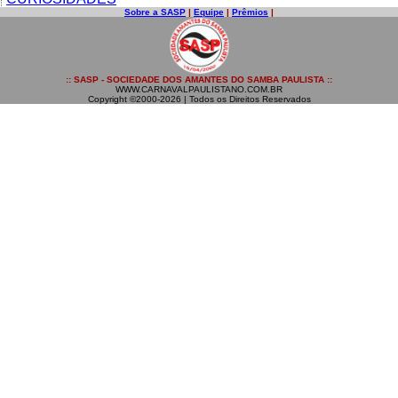
Sobre a SASP
|
Equipe
|
Prêmios
|
:: SASP - SOCIEDADE DOS AMANTES DO SAMBA PAULISTA ::
WWW.CARNAVALPAULISTANO.COM.BR
Copyright ©2000-2026 | Todos os Direitos Reservados