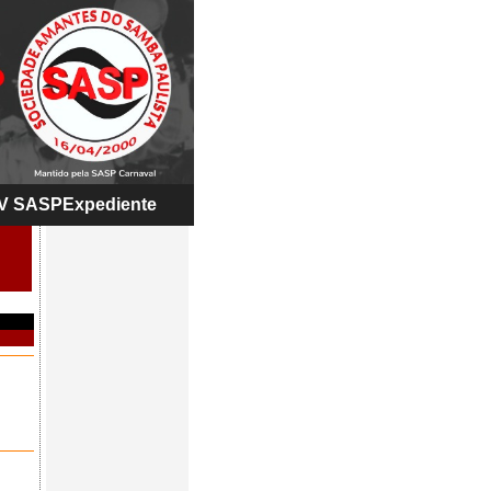
V SASP
Expediente