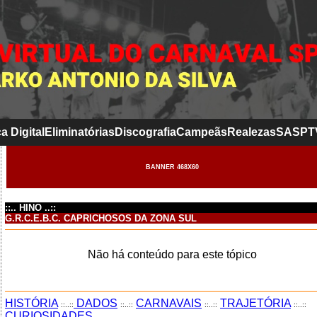
a Digital
Eliminatórias
Discografia
Campeãs
Realezas
SASP
T
BANNER 468X60
::.. HINO ..::
G.R.C.E.B.C. CAPRICHOSOS DA ZONA SUL
Não há conteúdo para este tópico
HISTÓRIA
DADOS
CARNAVAIS
TRAJETÓRIA
::..::
::..::
::..::
::..::
CURIOSIDADES