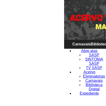
Carnavais
Bibliotec
Abre-alas
SASP
SINTONIA
SASP
TV SASP
Acervo
Eliminatorias
Carnavais
Biblioteca
Digital
Expediente