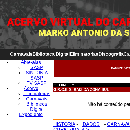
Carnavais
Biblioteca Digital
Eliminatórias
Discografia
Ca
Abre-alas
SASP
BANNER 468X
SINTONIA
SASP
TV SASP
::.. HINO ..::
Acervo
G.R.C.E.S. RAIZ DA ZONA SUL
Eliminatorias
Carnavais
Biblioteca
Não há conteúdo par
Digital
Expediente
HISTÓRIA
DADOS
CARNAVA
::..::
::..::
CURIOSIDADES