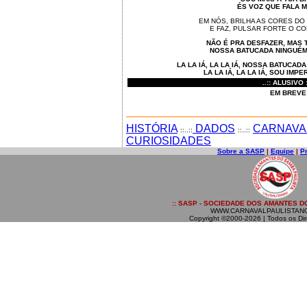
ÉS VOZ QUE FALA M
EM NÓS, BRILHA AS CORES DO
E FAZ, PULSAR FORTE O C
NÃO É PRA DESFAZER, MAS 
NOSSA BATUCADA NINGUÉ
LA LA IÁ, LA LA IÁ, NOSSA BATUCA
LA LA IÁ, LA LA IÁ, SOU IMP
..
:: A
LUSIVO
:
EM BREVE
HISTÓRIA
DADOS
CARNAVA
::..::
::..::
CURIOSIDADES
Sobre a SASP
|
Equipe
|
P
:: SASP - SOCIEDADE DOS AMANTES DO
WWW.CARNAVALPAULISTAN
Copyright ©2000-2026 | Todos os Dir