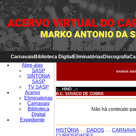
Carnavais
Biblioteca Digital
Eliminatórias
Discografia
Ca
Abre-alas
SASP
BANNER 468X
SINTONIA
SASP
TV SASP
::.. HINO ..::
Acervo
B.C. SOVACO DE COBRA
Eliminatorias
Carnavais
Biblioteca
Não há conteúdo par
Digital
Expediente
HISTÓRIA
DADOS
CARNAVA
::..::
::..::
CURIOSIDADES