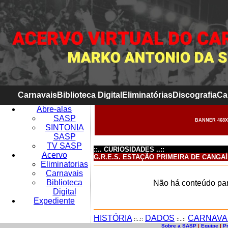
Carnavais
Biblioteca Digital
Eliminatórias
Discografia
Ca
Abre-alas
SASP
BANNER 468X
SINTONIA
SASP
TV SASP
::.. CURIOSIDADES ..::
Acervo
G.R.E.S. ESTAÇÃO PRIMEIRA DE CANGA
Eliminatorias
Carnavais
Biblioteca
Não há conteúdo par
Digital
Expediente
HISTÓRIA
DADOS
CARNAVA
::..::
::..::
Sobre a SASP
|
Equipe
|
P