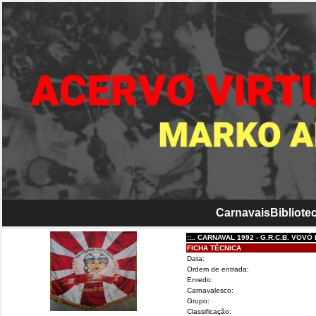
Carnavais
Bibliotec
::.. CARNAVAL 1992 - G.R.C.B. VOVÓ BOLÃO..
FICHA TÉCNICA
Data:
Ordem de entrada:
Enredo:
Carnavalesco:
Grupo:
Classificação: