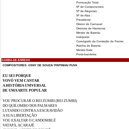
Pontuação Total:
Nº de Componentes:
Nº de Alegorias :
Nº de Alas :
Presidente:
Diretor de Carnaval:
Diretoria de Harmonia:
Mestre de Bateria:
Intérprete:
Coreógrafo da Comissão de Frente:
Rainha de Bateria:
Mestre-Sala:
Porta-bandeira:
SAMBA-DE-ENREDO
COMPOSITORES: OSNY DE SOUZA/ PINTINHA/ PUVA
EU SEI PORQUE
VOVÓ VEM CANTAR
A HISTÓRIA UNIVERSAL
DE UMA ARTE POPULAR
VOU PROCURAR O REI ZUMBI (REI ZUMBI)
DO QUILOMBO DOS PALMARES
LUTANDO CONTRA A ESCRAVIDÃO
A SUA LIBERTAÇÃO
VOU EXALTAR O CANDOMBLÉ
VATAPÁ, ACARAJÉ