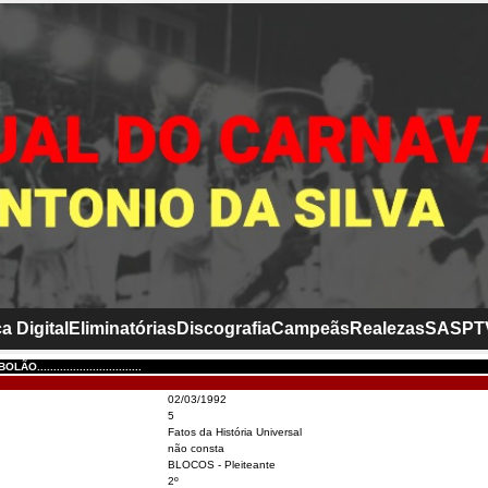
a Digital
Eliminatórias
Discografia
Campeãs
Realezas
SASP
T
..............................
02/03/1992
5
Fatos da História Universal
não consta
BLOCOS - Pleiteante
2º