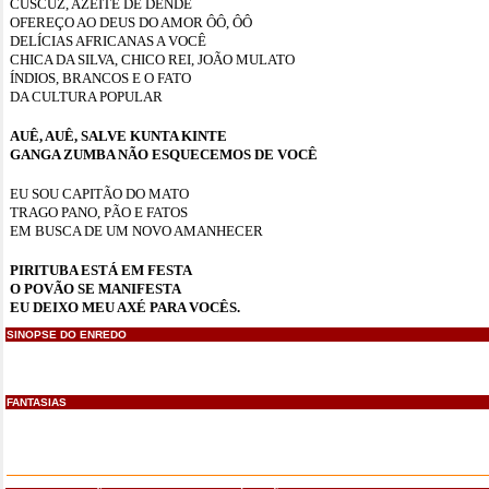
CUSCUZ, AZEITE DE DENDÊ
OFEREÇO AO DEUS DO AMOR ÔÔ, ÔÔ
DELÍCIAS AFRICANAS A VOCÊ
CHICA DA SILVA, CHICO REI, JOÃO MULATO
ÍNDIOS, BRANCOS E O FATO
DA CULTURA POPULAR
AUÊ, AUÊ, SALVE KUNTA KINTE
GANGA ZUMBA NÃO ESQUECEMOS DE VOCÊ
EU SOU CAPITÃO DO MATO
TRAGO PANO, PÃO E FATOS
EM BUSCA DE UM NOVO AMANHECER
PIRITUBA ESTÁ EM FESTA
O POVÃO SE MANIFESTA
EU DEIXO MEU AXÉ PARA VOCÊS.
SINOPSE DO ENREDO
FANTASIAS