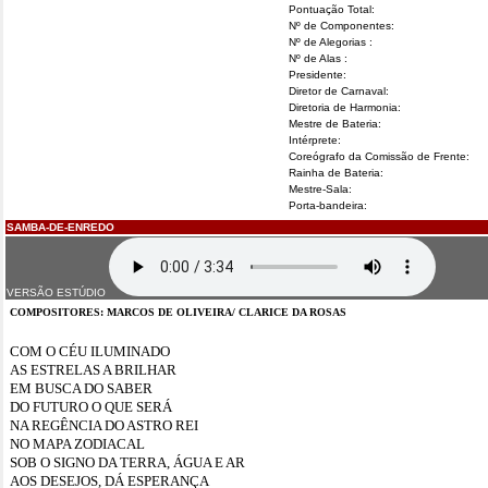
Pontuação Total:
Nº de Componentes:
Nº de Alegorias :
Nº de Alas :
Presidente:
Diretor de Carnaval:
Diretoria de Harmonia:
Mestre de Bateria:
Intérprete:
Coreógrafo da Comissão de Frente:
Rainha de Bateria:
Mestre-Sala:
Porta-bandeira:
SAMBA-DE-ENREDO
VERSÃO ESTÚDIO
COMPOSITORES: MARCOS DE OLIVEIRA/ CLARICE DA ROSAS
COM O CÉU ILUMINADO
AS ESTRELAS A BRILHAR
EM BUSCA DO SABER
DO FUTURO O QUE SERÁ
NA REGÊNCIA DO ASTRO REI
NO MAPA ZODIACAL
SOB O SIGNO DA TERRA, ÁGUA E AR
AOS DESEJOS, DÁ ESPERANÇA