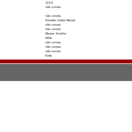
114,0
não consta
,
não consta
Geraldo Carlos Maciel
não consta
não consta
Mestre Toninho
Hélio
não consta
não consta
não consta
Kelly