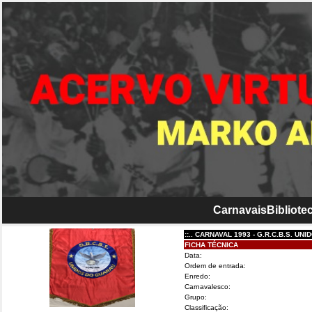
Carnavais
Bibliotec
::.. CARNAVAL 1993 - G.R.C.B.S. UNIDOS DO
FICHA TÉCNICA
Data:
Ordem de entrada:
Enredo:
Carnavalesco:
Grupo:
Classificação: