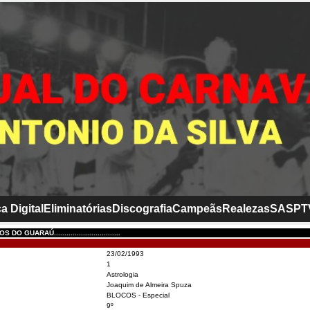
a Digital
Eliminatórias
Discografia
Campeãs
Realezas
SASP
T
 GUARAÚ................................
23/02/1993
1
Astrologia
Joaquim de Almeira Spuza
BLOCOS - Especial
9º