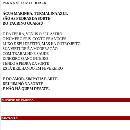
PARA A VIDA MELHORAR
ÁGUA MARINHA, TURMALINA AZUL
SÃO AS PEDRAS DA SORTE
DO TAURINO GUARAÚ
É DA TERRA, VÊNUS O SEU ASTRO
O NÚMERO SEIS, CONTO PRA VOCÊS
LUXO É SEU DEFEITO, MAS HÁ OUTRO JEITO
SUA VIRTUDE É A MODERAÇÃO
COM TRABALHO E SAÚDE
DINHEIRO O ANO INTEIRO
TENDO A PEDRA DA SORTE
ESTÁ BRILHANDO EM FEVEREIRO
É DO AMOR, SIMPATIA E ARTE
DEU UM NÓ NA SORTE
E NÃO HÁ QUEM DESATE.
SINOPSE DO ENREDO
FANTASIAS