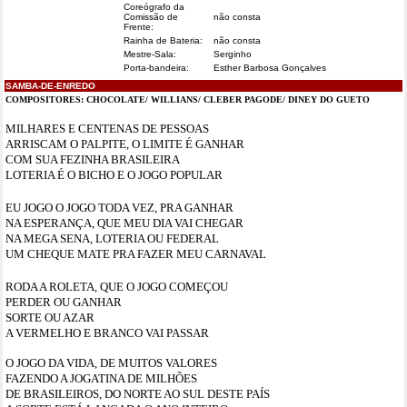
Coreógrafo da
Comissão de
não consta
Frente:
Rainha de Bateria:
não consta
Mestre-Sala:
Serginho
Porta-bandeira:
Esther Barbosa Gonçalves
SAMBA-DE-ENREDO
COMPOSITORES:
CHOCOLATE/ WILLIANS/ CLEBER PAGODE/ DINEY DO GUETO
MILHARES E CENTENAS DE PESSOAS
ARRISCAM O PALPITE, O LIMITE É GANHAR
COM SUA FEZINHA BRASILEIRA
LOTERIA É O BICHO E O JOGO POPULAR
EU JOGO O JOGO TODA VEZ, PRA GANHAR
NA ESPERANÇA, QUE MEU DIA VAI CHEGAR
NA MEGA SENA, LOTERIA OU FEDERAL
UM CHEQUE MATE PRA FAZER MEU CARNAVAL
RODA A ROLETA, QUE O JOGO COMEÇOU
PERDER OU GANHAR
SORTE OU AZAR
A VERMELHO E BRANCO VAI PASSAR
O
JOGO DA VIDA, DE MUITOS VALORES
FAZENDO A JOGATINA DE MILHÕES
DE BRASILEIROS, DO NORTE AO SUL DESTE PAÍS