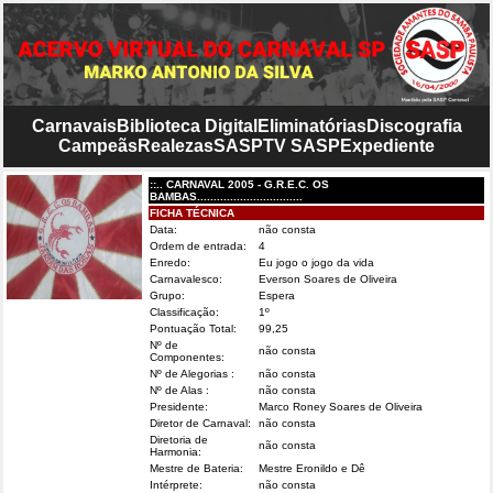
Carnavais
Biblioteca Digital
Eliminatórias
Discografia
Campeãs
Realezas
SASP
TV SASP
Expediente
::.. CARNAVAL 2005 - G.R.E.C. OS
BAMBAS................................
FICHA TÉCNICA
Data:
não consta
Ordem de entrada:
4
Enredo:
Eu jogo o jogo da vida
Carnavalesco:
Everson Soares de Oliveira
Grupo:
Espera
Classificação:
1º
Pontuação Total:
99,25
Nº de
não consta
Componentes:
Nº de Alegorias :
não consta
Nº de Alas :
não consta
Presidente:
Marco Roney Soares de Oliveira
Diretor de Carnaval:
não consta
Diretoria de
não consta
Harmonia:
Mestre de Bateria:
Mestre Eronildo e Dê
Intérprete:
não consta