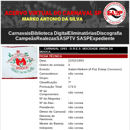
Carnavais
Biblioteca Digital
Eliminatórias
Discografia
Campeãs
Realezas
SASP
TV SASP
Expediente
::.. CARNAVAL 1993 - G.R.E.S. MOCIDADE UNIDA DA
MOOCA................................
FICHA TÉCNICA
Data:
22/02/1993
Ordem de entrada:
3
Enredo:
Salam Aleikom (A Paz Esteja Convosco)
Carnavalesco:
não consta
Grupo:
2
Classificação:
7º
Pontuação Total:
174,0
Nº de
não consta
Componentes:
Nº de Alegorias :
,
Nº de Alas :
não consta
Presidente:
não consta
Diretor de Carnaval:
não consta
Diretoria de
não consta
Harmonia:
Mestre de Bateria:
não consta
Intérprete:
não consta