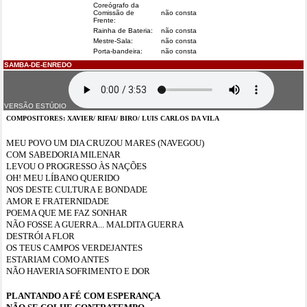
Coreógrafo da
Comissão de
não consta
Frente:
Rainha de Bateria:
não consta
Mestre-Sala:
não consta
Porta-bandeira:
não consta
SAMBA-DE-ENREDO
VERSÃO ESTÚDIO
COMPOSITORES: XAVIER/ RIFAI/ BIRO/ LUIS CARLOS DA VILA
MEU POVO UM DIA CRUZOU MARES (NAVEGOU)
COM SABEDORIA MILENAR
LEVOU O PROGRESSO ÀS NAÇÕES
OH! MEU LÍBANO QUERIDO
NOS DESTE CULTURA E BONDADE
AMOR E FRATERNIDADE
POEMA QUE ME FAZ SONHAR
NÃO FOSSE A GUERRA... MALDITA GUERRA
DESTRÓI A FLOR
OS TEUS CAMPOS VERDEJANTES
ESTARIAM COMO ANTES
NÃO HAVERIA SOFRIMENTO E DOR
PLANTANDO A FÉ COM ESPERANÇA