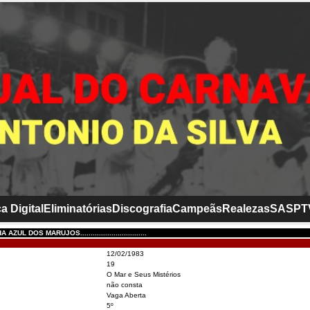
a Digital
Eliminatórias
Discografia
Campeãs
Realezas
SASP
T
ZUL DOS MARUJOS................................
12/02/1983
19
O Mar e Seus Mistérios
não consta
Vaga Aberta
5º