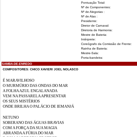
Pontuação Total:
Nº de Componentes:
Nº de Alegorias :
Nº de Alas :
Presidente:
Diretor de Carnaval:
Diretoria de Harmonia:
Mestre de Bateria:
Intérprete:
Coreógrafo da Comissão de Frente:
Rainha de Bateria:
Mestre-Sala:
Porta-bandeira:
SAMBA-DE-ENREDO
COMPOSITORES: CHICO XAVIER/ JOEL NOLASCO
É MARAVILHOSO
O MURMÚRIO DAS ONDAS DO MAR
A FOLHA AZUL ENGALANADA
VEM NA PASSARELA APRESENTAR
OS SEUS MISTÉRIOS
ONDE BRILHA O PALÁCIO DE IEMANJÁ
NETUNO
SOBERANO DAS ÁGUAS BRAVIAS
COM A FORÇA DA SUA MAGIA
ABRANDA A FÚRIA DO MAR