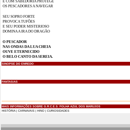
E COM SABEDORIA PROTEGE
OS PESCADORES A NAVEGAR
SEU SOPRO FORTE
PROVOCA TUFÕES
E SEU PODER MISTERIOSO
DOMINA A IRA DO DRAGÃO
O PESCADOR
NAS ONDAS DA LUA CHEIA
OUVE ETERNECIDO
O BELO CANTO DA SEREIA.
SINOPSE DO ENREDO
FANTASIAS
MAIS INFORMAÇÕES SOBRE G.R.C.E.S. FOLHA AZUL DOS MARUJOS
HISTÓRIA
|
CARNAVAIS
|
HINO
|
CURIOSIDADES