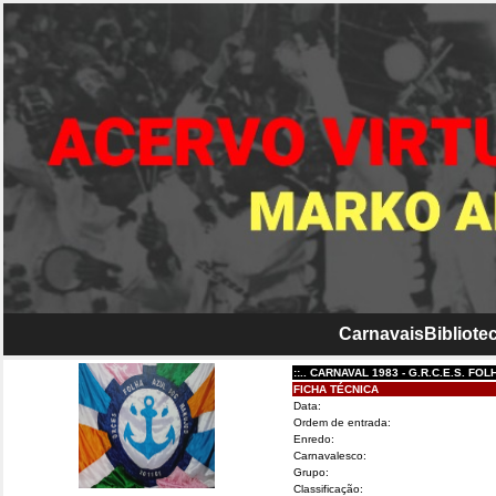
Carnavais
Bibliotec
::.. CARNAVAL 1983 - G.R.C.E.S. FOLHA A
FICHA TÉCNICA
Data:
Ordem de entrada:
Enredo:
Carnavalesco:
Grupo:
Classificação: