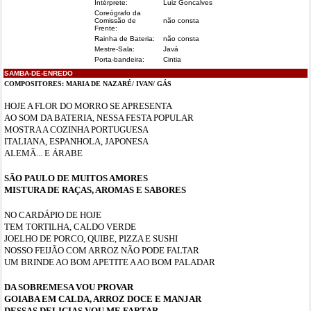
Intérprete:
Luiz Goncalves
Coreógrafo da
Comissão de
não consta
Frente:
Rainha de Bateria:
não consta
Mestre-Sala:
Javá
Porta-bandeira:
Cintia
SAMBA-DE-ENREDO
COMPOSITORES:
MARIA DE NAZARÉ/ IVAN/ GÁS
HOJE A FLOR DO MORRO SE APRESENTA
AO SOM DA BATERIA, NESSA FESTA POPULAR
MOSTRA A COZINHA PORTUGUESA
ITALIANA, ESPANHOLA, JAPONESA
ALEMÃ... E ÁRABE
SÃO PAULO DE MUITOS AMORES
MISTURA DE RAÇAS, AROMAS E SABORES
NO CARDÁPIO DE HOJE
TEM TORTILHA, CALDO VERDE
JOELHO DE PORCO, QUIBE, PIZZA E SUSHI
NOSSO FEIJÃO COM ARROZ NÃO PODE FALTAR
UM BRINDE AO BOM APETITE A AO BOM PALADAR
DA SOBREMESA VOU PROVAR
GOIABA EM CALDA, ARROZ DOCE E MANJAR
DESSAS DELICIAS VOU ME FARTAR