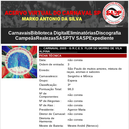
Carnavais
Biblioteca Digital
Eliminatórias
Discografia
Campeãs
Realezas
SASP
TV SASP
Expediente
::.. CARNAVAL 2005 - G.R.C.E.S. FLOR DO MORRO DE VILA
ALPINA................................
FICHA TÉCNICA
Data:
não consta
Ordem de entrada:
3
São Paulo de muitos amores, mistura de
Enredo:
raças, aromas e sabores
Carnavalesco:
Serginho e Mônica
Grupo:
Espera
Classificação:
3º
Pontuação Total:
98,0
Nº de
não consta
Componentes:
Nº de Alegorias :
não consta
Nº de Alas :
não consta
Presidente:
Agenor Maria
Diretor de Carnaval:
não consta
Diretoria de
não consta
Harmonia:
Mestre de Bateria:
Mestre André (Neneco)