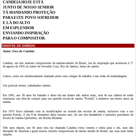
CANDEIA HOJE ESTÁ
JUNTO DE NOSSO SENHOR
TÁ MANDANDO PROTEÇÃO
PARA ESTE POVO SOFREDOR
E LÁ DO ALTO
EM ESPLENDOR
ENVIANDO INSPIRAÇÃO
PARA O COMPOSITOR.
SINOPSE DO ENREDO
Autor: Zeca do Candeia
Candeia, um dos maiores compositores de sambas-enredo do Brasil, luz da inspiração que aconteceu á 17
de agosto de 1935 no bairro de Oswaldo Cruz, Rio de Janeiro, berço do samba.
Careca, como era carinhosamente chamado pelos seus colegas de trabalho e nas rodas de malandragem.
Um policial severo, trabalhador valente.
Em 1965, aos 30 anos foi baleado e deste dia em diante não andou mais, mas de sua cadeira de rodas
continuou sua obra de compor para sua querida escola de samba "Portela" e enaltecer seu eterno amor ao
samba.
Em 1975 ficou chateado com as modificações no mundo das escolas de samba, inclusive com a sua
querida Portela. E em 8 de dezembro deste mesmo ano, foi um dos fundadores e primeiro presidente da
Escola de Samba Quilombo, em Rocha Miranda.
Três anos depois, aos 43 anos esta luz chamada Candeia virou cometa e subiu para o céu, mas não
deixando de iluminar e guiar nossos ilustres compositores de samba enredo do Brasil, nas suas mais belas
canções.