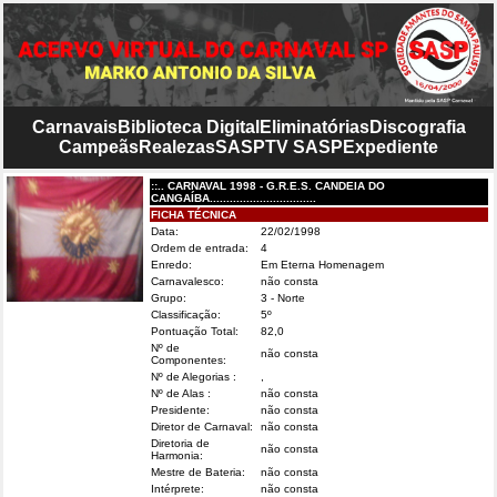
Carnavais
Biblioteca Digital
Eliminatórias
Discografia
Campeãs
Realezas
SASP
TV SASP
Expediente
::.. CARNAVAL 1998 - G.R.E.S. CANDEIA DO
CANGAÍBA................................
FICHA TÉCNICA
Data:
22/02/1998
Ordem de entrada:
4
Enredo:
Em Eterna Homenagem
Carnavalesco:
não consta
Grupo:
3 - Norte
Classificação:
5º
Pontuação Total:
82,0
Nº de
não consta
Componentes:
Nº de Alegorias :
,
Nº de Alas :
não consta
Presidente:
não consta
Diretor de Carnaval:
não consta
Diretoria de
não consta
Harmonia:
Mestre de Bateria:
não consta
Intérprete:
não consta