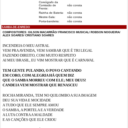
Coreógrafo da
Comissão de
não consta
Frente:
Rainha de Bateria:
não consta
Mestre-Sala:
não consta
Porta-bandeira:
não consta
SAMBA-DE-ENREDO
COMPOSITORES: GILSON MACARRÃO/ FRANCISCO MUSICAL/ ROBSON NOGUEIRA/
ALEX SOARES/ CRISTIANO SOARES
INCENDEIA O MEU ASTRAL
VEM PRA AVENIDA, VEM SAMBAR QUE É TRI LEGAL
FAZENDO DIREITO, COM MUITO RESPEITO
AI MEU BRASIL, EU VIM MOSTRAR QUE É CARNAVAL
TEM GENTE PULANDO, O POVO CANTANDO
EM CORO, COM ALEGRIA HÁ QUEM DIZ
QUE O SAMBA MORREU COM ELE; MEU DEUS!
CANDEIA VEM MOSTRAR QUE RENASCEU
ROCHA MIRANDA, TEM NO QUILOMBO A SUA IMAGEM
DEU SUA VIDA E MOCIDADE
A TUDO QUE ELE SEMPRE AMOU
O SAMBA, A PORTELA E A VERDADE
A LUTA CONTRA A MALDADE
E AS CANÇÕES QUE ELE CRIOU