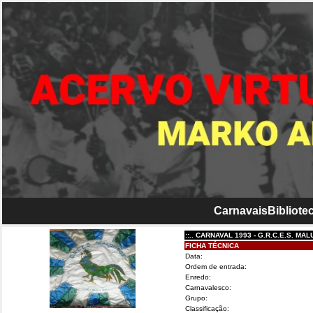
Carnavais
Bibliotec
::.. CARNAVAL 1993 - G.R.C.E.S. MALUNGOS..
FICHA TÉCNICA
Data:
Ordem de entrada:
Enredo:
Carnavalesco:
Grupo:
Classificação: