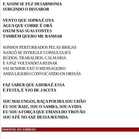
E ASSIM SE FEZ DESARMONIA
SURGINDO O DISSABOR
VENTO QUE SOPRA É OYA
ÁGUA QUE CORRE É OBÁ
OXUM NAS SUAS FONTES
TAMBÉM QUERO ME BANHAR
SONHOS PERTURBADOS PELAS BRIGAS
XANGÔ SE INTRIGA E CONSULTA IFÁ
BÚZIOS, TRABALHOS, CALMARIA
É A PAZ VOLTANDO A REINAR
VAI SENHOR EXÚ O MENSAGEIRO
ANDA LIGEIRO CONVOCANDO OS ORIXÁS
FAZ SABER QUE A HORA É ESSA
É FESTA, É YJO DE JACUTA
SOU MALUNGOS, RAÇA POEIRA SOU CHÃO
EU SOU RAIZ, SOU O SAMBA, SOU A VIDA
EU SOU A FORÇA QUE EMANA DO TROVÃO
SOU A FÉ NO AXÉ DESSA AVENIDA.
SINOPSE DO ENREDO