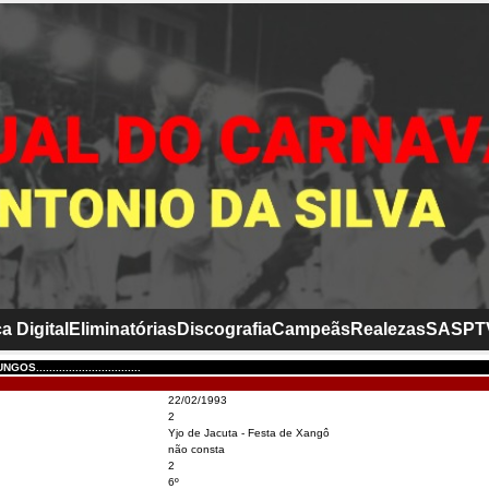
a Digital
Eliminatórias
Discografia
Campeãs
Realezas
SASP
T
..............................
22/02/1993
2
Yjo de Jacuta - Festa de Xangô
não consta
2
6º