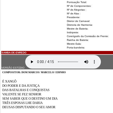
Pontuação Total:
Nº de Componentes:
Nº de Alegorias :
Nº de Alas :
Presidente:
Diretor de Carnaval:
Diretoria de Harmonia:
Mestre de Bateria:
Intérprete:
Coreógrafo da Comissão de Frente:
Rainha de Bateria:
Mestre-Sala:
Porta-bandeira:
SAMBA-DE-ENREDO
VERSÃO ESTÚDIO
COMPOSITOR: DOM MARCOS/ MARCELO/ EDINHO
É XANGÔ
DO PODER E DA JUSTIÇA
DAS BATALHAS E CONQUISTAS
VALENTE SE FEZ SENHOR
SEM SABER QUE O DESTINO UM DIA
TRÊS ESPOSAS LHE DARIA
DEUSAS DISPUTANDO O SEU AMOR