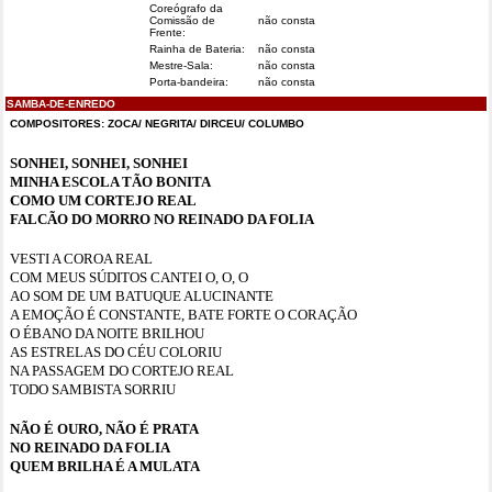
Coreógrafo da
Comissão de
não consta
Frente:
Rainha de Bateria:
não consta
Mestre-Sala:
não consta
Porta-bandeira:
não consta
SAMBA-DE-ENREDO
COMPOSITORES:
ZOCA/ NEGRITA/ DIRCEU/ COLUMBO
SONHEI, SONHEI, SONHEI
MINHA ESCOLA TÃO BONITA
COMO UM CORTEJO REAL
FALCÃO DO MORRO NO REINADO DA FOLIA
VESTI A COROA REAL
COM MEUS SÚDITOS CANTEI O, O, O
AO SOM DE UM BATUQUE ALUCINANTE
A EMOÇÃO É CONSTANTE, BATE FORTE O CORAÇÃO
O ÉBANO DA NOITE BRILHOU
AS ESTRELAS DO CÉU COLORIU
NA PASSAGEM DO CORTEJO REAL
TODO SAMBISTA SORRIU
NÃO É OURO, NÃO É PRATA
NO REINADO DA FOLIA
QUEM BRILHA É A MULATA