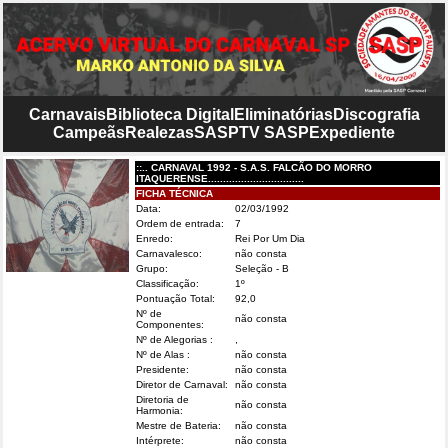
Carnavais
Biblioteca Digital
Eliminatórias
Discografia
Campeãs
Realezas
SASP
TV SASP
Expediente
::.. CARNAVAL 1992 - S.A.S. FALCÃO DO MORRO
ITAQUERENSE................................
FICHA TÉCNICA
Data:
02/03/1992
Ordem de entrada:
7
Enredo:
Rei Por Um Dia
Carnavalesco:
não consta
Grupo:
Seleção - B
Classificação:
1º
Pontuação Total:
92,0
Nº de
não consta
Componentes:
Nº de Alegorias :
,
Nº de Alas :
não consta
Presidente:
não consta
Diretor de Carnaval:
não consta
Diretoria de
não consta
Harmonia:
Mestre de Bateria:
não consta
Intérprete:
não consta