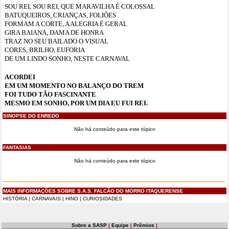
SOU REI, SOU REI, QUE MARAVILHA É COLOSSAL
BATUQUEIROS, CRIANÇAS, FOLIÕES
FORMAM A CORTE, A ALEGRIA É GERAL
GIRA BAIANA, DAMA DE HONRA
TRAZ NO SEU BAILADO O VISUAL
CORES, BRILHO, EUFORIA
DE UM LINDO SONHO, NESTE CARNAVAL
ACORDEI
EM UM MOMENTO NO BALANÇO DO TREM
FOI TUDO TÃO FASCINANTE
MESMO EM SONHO, POR UM DIA EU FUI REI.
SINOPSE DO ENREDO
Não há conteúdo para este tópico
FANTASIAS
Não há conteúdo para este tópico
MAIS INFORMAÇÕES SOBRE S.A.S. FALCÃO DO MORRO ITAQUERENSE
HISTÓRIA
|
CARNAVAIS
|
HINO
|
CURIOSIDADES
Sobre a SASP
|
Equipe
|
Prêmios
|