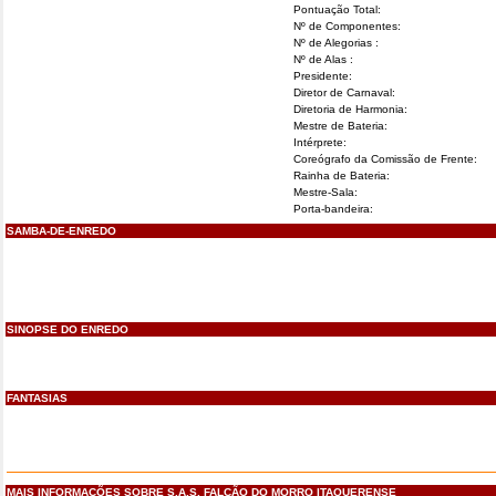
Pontuação Total:
Nº de Componentes:
Nº de Alegorias :
Nº de Alas :
Presidente:
Diretor de Carnaval:
Diretoria de Harmonia:
Mestre de Bateria:
Intérprete:
Coreógrafo da Comissão de Frente:
Rainha de Bateria:
Mestre-Sala:
Porta-bandeira:
SAMBA-DE-ENREDO
SINOPSE DO ENREDO
FANTASIAS
MAIS INFORMAÇÕES SOBRE S.A.S. FALCÃO DO MORRO ITAQUERENSE