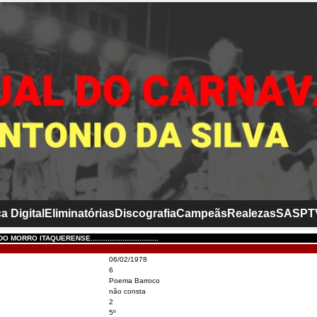
a Digital
Eliminatórias
Discografia
Campeãs
Realezas
SASP
T
ORRO ITAQUERENSE................................
06/02/1978
6
Poema Barroco
não consta
2
5º