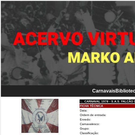
Carnavais
Bibliotec
::.. CARNAVAL 1978 - S.A.S. FALCÃO DO M
FICHA TÉCNICA
Data:
Ordem de entrada:
Enredo:
Carnavalesco:
Grupo:
Classificação: