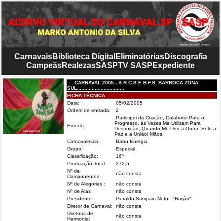
Carnavais
Biblioteca Digital
Eliminatórias
Discografia
Campeãs
Realezas
SASP
TV SASP
Expediente
::.. CARNAVAL 2005 - S.R.C.S.E.B.F.S. BARROCA ZONA
SUL................................
FICHA TÉCNICA
Data:
05/02/2005
Ordem de entrada:
2
Participei da Criação, Colaborei Para o
Progresso, às Vezes Me Utilizam Para
Enredo:
Destruição, Quando Me Uno a Outra, Selo a
Paz e a União! Mãos!
Carnavalesco:
Babu Energia
Grupo:
Especial
Classificação:
16º
Pontuação Total:
272,5
Nº de
não consta
Componentes:
Nº de Alegorias :
não consta
Nº de Alas :
não consta
Presidente:
Geraldo Sampaio Neto - "Borjão"
Diretor de Carnaval:
não consta
Diretoria de
não consta
Harmonia: