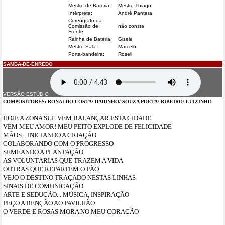
Mestre de Bateria:
Mestre Thiago
Intérprete:
André Pantera
Coreógrafo da
Comissão de
não consta
Frente:
Rainha de Bateria:
Gisele
Mestre-Sala:
Marcelo
Porta-bandeira:
Roseli
SAMBA-DE-ENREDO
VERSÃO ESTÚDIO
COMPOSITORES: RONALDO COSTA/ DADINHO/ SOUZA POETA/ RIBEIRO/ LUIZINHO
HOJE A ZONA SUL VEM BALANÇAR ESTA CIDADE
VEM MEU AMOR! MEU PEITO EXPLODE DE FELICIDADE
MÃOS... INICIANDO A CRIAÇÃO
COLABORANDO COM O PROGRESSO
SEMEANDO A PLANTAÇÃO
AS VOLUNTÁRIAS QUE TRAZEM A VIDA
OUTRAS QUE REPARTEM O PÃO
VEJO O DESTINO TRAÇADO NESTAS LINHAS
SINAIS DE COMUNICAÇÃO
ARTE E SEDUÇÃO... MÚSICA, INSPIRAÇÃO
PEÇO A BENÇÃO AO PAVILHÃO
O VERDE E ROSAS MORA NO MEU CORAÇÃO