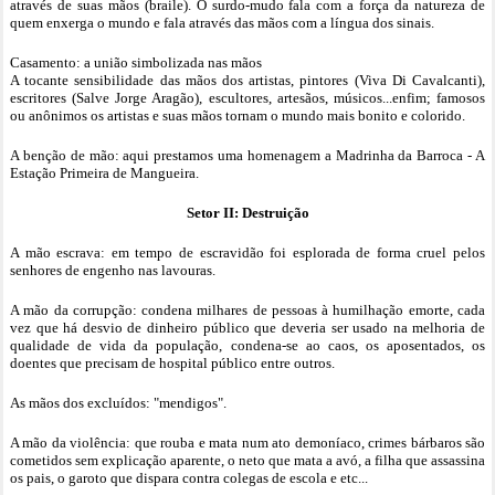
através de suas mãos (braile). O surdo-mudo fala com a força da natureza de
quem enxerga o mundo e fala através das mãos com a língua dos sinais.
Casamento: a união simbolizada nas mãos
A tocante sensibilidade das mãos dos artistas, pintores (Viva Di Cavalcanti),
escritores (Salve Jorge Aragão), escultores, artesãos, músicos...enfim; famosos
ou anônimos os artistas e suas mãos tornam o mundo mais bonito e colorido.
A benção de mão: aqui prestamos uma homenagem a Madrinha da Barroca - A
Estação Primeira de Mangueira.
Setor II: Destruição
A mão escrava: em tempo de escravidão foi esplorada de forma cruel pelos
senhores de engenho nas lavouras.
A mão da corrupção: condena milhares de pessoas à humilhação emorte, cada
vez que há desvio de dinheiro público que deveria ser usado na melhoria de
qualidade de vida da população, condena-se ao caos, os aposentados, os
doentes que precisam de hospital público entre outros.
As mãos dos excluídos: "mendigos".
A mão da violência: que rouba e mata num ato demoníaco, crimes bárbaros são
cometidos sem explicação aparente, o neto que mata a avó, a filha que assassina
os pais, o garoto que dispara contra colegas de escola e etc...