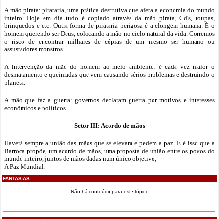
A mão pirata: pirataria, uma prática destrutiva que afeta a economia do mundo
inteiro. Hoje em dia tudo é copiado através da mão pirata, Cd's, roupas,
brinquedos e etc. Outra forma de pirataria perigosa é a clongem humana. É o
homem querendo ser Deus, colocando a mão no ciclo natural da vida. Corremos
o risco de encontrar milhares de cópias de um mesmo ser humano ou
assustadores monstros.
A intervenção da mão do homem ao meio ambiente: é cada vez maior o
desmatamento e queimadas que vem causando sérios problemas e destruindo o
planeta.
A mão que faz a guerra: governos declaram guerra por motivos e interesses
econômicos e políticos.
Setor III: Acordo de mãos
Haverá sempre a união das mãos que se elevam e pedem a paz. E é isso que a
Barroca propõe, um acordo de mãos, uma proposta de união entre os povos do
mundo inteiro, juntos de mãos dadas num único objetivo;
A Paz Mundial.
FANTASIAS
Não há conteúdo para este tópico