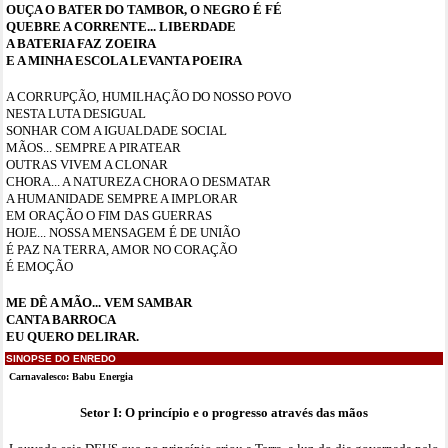
OUÇA O BATER DO TAMBOR, O NEGRO É FÉ
QUEBRE A CORRENTE... LIBERDADE
A BATERIA FAZ ZOEIRA
E A MINHA ESCOLA LEVANTA POEIRA
A CORRUPÇÃO, HUMILHAÇÃO DO NOSSO POVO
NESTA LUTA DESIGUAL
SONHAR COM A IGUALDADE SOCIAL
MÃOS... SEMPRE A PIRATEAR
OUTRAS VIVEM A CLONAR
CHORA... A NATUREZA CHORA O DESMATAR
A HUMANIDADE SEMPRE A IMPLORAR
EM ORAÇÃO O FIM DAS GUERRAS
HOJE... NOSSA MENSAGEM É DE UNIÃO
É PAZ NA TERRA, AMOR NO CORAÇÃO
É EMOÇÃO
ME DÊ A MÃO... VEM SAMBAR
CANTA BARROCA
EU QUERO DELIRAR.
SINOPSE DO ENREDO
Carnavalesco: Babu Energia
Setor I: O princípio e o progresso através das mãos