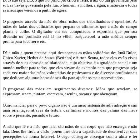
Louvado seja DEUS que no princípio criou a Terra, a luz do dia governada pelo
sol, as trevas governada pela lua, o homem, a mulher, a água, a natureza e todas
as mãos que veremos a partir de agora.
O progresso através da mão de obra: mãos dos trabalhadores e operários. As
mãos de fadas dos culinários que prepara os alimentos que a mão do campo
planta e colhe. O digitador em seu computador, o esportista que por sua
diversão ou profissão está lá no vôlei, basquetebol, a mão médica sempre
pronta para socorrer e etc.
Dê a mão a quem precisa: aqui destacamos as mãos solidárias de: Irmã Dulce,
Chico Xavier, Herbet de Souza (Betinho) e Airton Senna, todos eles estão vivos
através de suas obras de solidariedade, cujo objetivo é a igualdade social e um
mundo melhor para todos, que eles sirvam de exemplo para que progresso seja
cada vez maior das mãos voluntárias de professores e de diversos profissionais
que dedicam algumas horas de seu dia para ajudar os mais necessitados.
O progresso das mãos em seguimentos diversos: Mãos que revelam, se
expressam, unem, pintam, escrevem, esculpi, tocam e que abençoam.
Quiromancia: para o povo cigano não é um mero sistema de adivinhação e sim
uma orientação através da leitura das linhas e montes das palmas das mãos
sobre o presente, passado e futuro.
A mão que lê e a mão que fala: são mãos de um corpo que não enxerga e não
fala. Deus lhe tirou a visão, porém lhes deu a capacidade de desenvolver suas
percepções de forma incrível. O cego consegue enxergar com a alma e ler