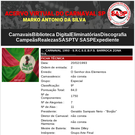
Carnavais
Biblioteca Digital
Eliminatórias
Discografia
Campeãs
Realezas
SASP
TV SASP
Expediente
::.. CARNAVAL 1993 - S.R.C.S.E.B.F.S. BARROCA ZONA
SUL................................
FICHA TÉCNICA
Data:
20/02/1993
Ordem de entrada:
2
Enredo:
O Senhor dos Elementos
Carnavalesco:
não consta
Grupo:
Especial
Classificação:
9º
Pontuação Total:
84,0
Nº de
1750
Componentes:
Nº de Alegorias :
7
Nº de Alas :
11
Presidente:
Geraldo Sampaio Neto - "Borjão"
Diretor de Carnaval:
não consta
Diretoria de
não consta
Harmonia:
Mestre de Bateria:
Mestre Dilley
Intérprete:
Grupo Arte Final