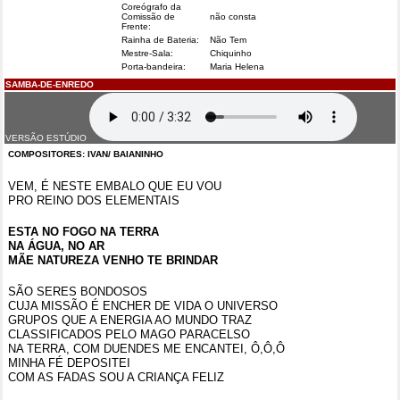
Coreógrafo da
Comissão de
não consta
Frente:
Rainha de Bateria:
Não Tem
Mestre-Sala:
Chiquinho
Porta-bandeira:
Maria Helena
SAMBA-DE-ENREDO
VERSÃO ESTÚDIO
COMPOSITORES: IVAN/ BAIANINHO
VEM, É NESTE EMBALO QUE EU VOU
PRO REINO DOS ELEMENTAIS
ESTA NO FOGO NA TERRA
NA ÁGUA, NO AR
MÃE NATUREZA VENHO TE BRINDAR
SÃO SERES BONDOSOS
CUJA MISSÃO É ENCHER DE VIDA O UNIVERSO
GRUPOS QUE A ENERGIA AO MUNDO TRAZ
CLASSIFICADOS PELO MAGO PARACELSO
NA TERRA, COM DUENDES ME ENCANTEI, Ô,Ô,Ô
MINHA FÉ DEPOSITEI
COM AS FADAS SOU A CRIANÇA FELIZ