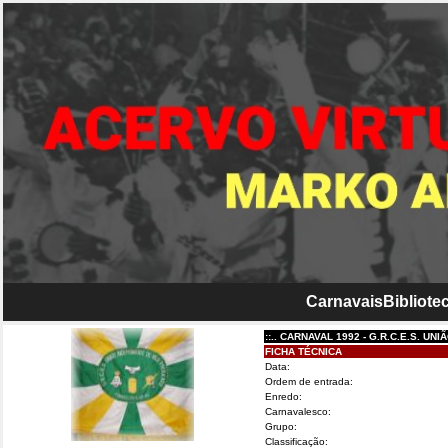
Carnavais
Bibliotec
::.. CARNAVAL 1992 - G.R.C.E.S. UNIÃO IN
FICHA TÉCNICA
Data:
Ordem de entrada:
Enredo:
Carnavalesco:
Grupo:
Classificação: