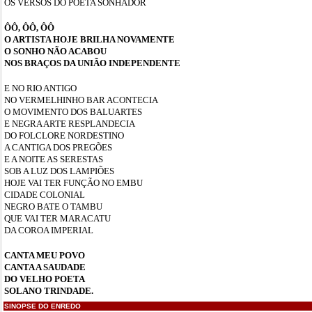
OS VERSOS DO POETA SONHADOR
ÔÔ, ÔÔ, ÔÔ
O ARTISTA HOJE BRILHA NOVAMENTE
O SONHO NÃO ACABOU
NOS BRAÇOS DA UNIÃO INDEPENDENTE
E NO RIO ANTIGO
NO VERMELHINHO BAR ACONTECIA
O MOVIMENTO DOS BALUARTES
E NEGRA ARTE RESPLANDECIA
DO FOLCLORE NORDESTINO
A CANTIGA DOS PREGÕES
E A NOITE AS SERESTAS
SOB A LUZ DOS LAMPIÕES
HOJE VAI TER FUNÇÃO NO EMBU
CIDADE COLONIAL
NEGRO BATE O TAMBU
QUE VAI TER MARACATU
DA COROA IMPERIAL
CANTA MEU POVO
CANTA A SAUDADE
DO VELHO POETA
SOLANO TRINDADE.
SINOPSE DO ENREDO