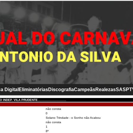
a Digital
Eliminatórias
Discografia
Campeãs
Realezas
SASP
T
DEP. VILA PRUDENTE................................
não consta
0
Solano Trindade - o Sonho não Acabou
não consta
1
8º