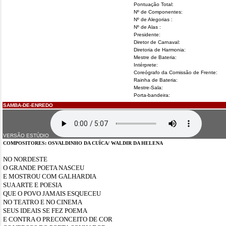
Pontuação Total:
Nº de Componentes:
Nº de Alegorias :
Nº de Alas :
Presidente:
Diretor de Carnaval:
Diretoria de Harmonia:
Mestre de Bateria:
Intérprete:
Coreógrafo da Comissão de Frente:
Rainha de Bateria:
Mestre-Sala:
Porta-bandeira:
SAMBA-DE-ENREDO
VERSÃO ESTÚDIO
COMPOSITORES: OSVALDINHO DA CUÍCA/ WALDIR DA HELENA
NO NORDESTE
O GRANDE POETA NASCEU
E MOSTROU COM GALHARDIA
SUA ARTE E POESIA
QUE O POVO JAMAIS ESQUECEU
NO TEATRO E NO CINEMA
SEUS IDEAIS SE FEZ POEMA
E CONTRA O PRECONCEITO DE COR