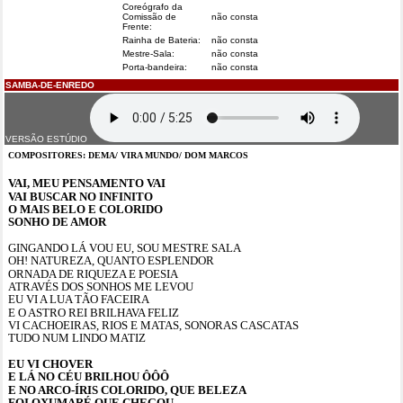
Coreógrafo da
Comissão de
não consta
Frente:
Rainha de Bateria:
não consta
Mestre-Sala:
não consta
Porta-bandeira:
não consta
SAMBA-DE-ENREDO
VERSÃO ESTÚDIO
COMPOSITORES: DEMA/ VIRA MUNDO/ DOM MARCOS
VAI, MEU PENSAMENTO VAI
VAI BUSCAR NO INFINITO
O MAIS BELO E COLORIDO
SONHO DE AMOR
GINGANDO LÁ VOU EU, SOU MESTRE SALA
OH! NATUREZA, QUANTO ESPLENDOR
ORNADA DE RIQUEZA E POESIA
ATRAVÉS DOS SONHOS ME LEVOU
EU VI A LUA TÃO FACEIRA
E O ASTRO REI BRILHAVA FELIZ
VI CACHOEIRAS, RIOS E MATAS, SONORAS CASCATAS
TUDO NUM LINDO MATIZ
EU VI CHOVER
E LÁ NO CÉU BRILHOU ÔÔÔ
E NO ARCO-ÍRIS COLORIDO, QUE BELEZA
FOI OXUMARÉ QUE CHEGOU