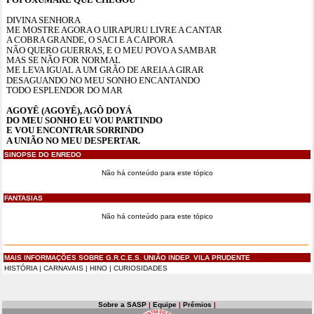
DIVINA SENHORA
ME MOSTRE AGORA O UIRAPURU LIVRE A CANTAR
A COBRA GRANDE, O SACI E A CAIPORA
NÃO QUERO GUERRAS, E O MEU POVO A SAMBAR
MAS SE NÃO FOR NORMAL
ME LEVA IGUAL A UM GRÃO DE AREIA A GIRAR
DESAGUANDO NO MEU SONHO ENCANTANDO
TODO ESPLENDOR DO MAR
AGOYÊ (AGOYÊ), AGÔ DOYÁ
DO MEU SONHO EU VOU PARTINDO
E VOU ENCONTRAR SORRINDO
A UNIÃO NO MEU DESPERTAR.
SINOPSE DO ENREDO
Não há conteúdo para este tópico
FANTASIAS
Não há conteúdo para este tópico
MAIS INFORMAÇÕES SOBRE G.R.C.E.S. UNIÃO INDEP. VILA PRUDENTE
HISTÓRIA
|
CARNAVAIS
|
HINO
|
CURIOSIDADES
Sobre a SASP
|
Equipe
|
Prêmios
|