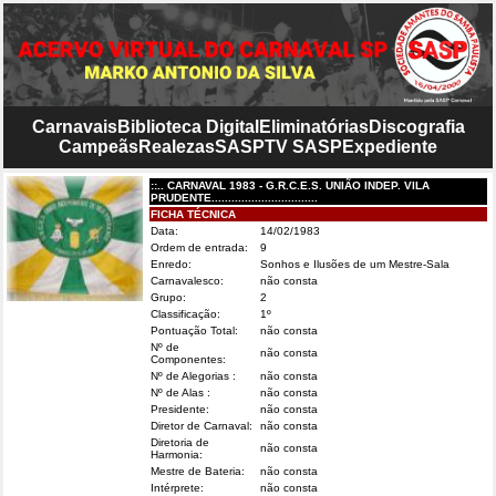
Carnavais
Biblioteca Digital
Eliminatórias
Discografia
Campeãs
Realezas
SASP
TV SASP
Expediente
::.. CARNAVAL 1983 - G.R.C.E.S. UNIÃO INDEP. VILA
PRUDENTE................................
FICHA TÉCNICA
Data:
14/02/1983
Ordem de entrada:
9
Enredo:
Sonhos e Ilusões de um Mestre-Sala
Carnavalesco:
não consta
Grupo:
2
Classificação:
1º
Pontuação Total:
não consta
Nº de
não consta
Componentes:
Nº de Alegorias :
não consta
Nº de Alas :
não consta
Presidente:
não consta
Diretor de Carnaval:
não consta
Diretoria de
não consta
Harmonia:
Mestre de Bateria:
não consta
Intérprete:
não consta