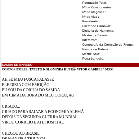
Pontuação Total:
Nº de Componentes:
Nº de Alegorias :
Nº de Alas :
Presidente:
Diretor de Carnaval:
Diretoria de Harmonia:
Mestre de Bateria:
Intérprete:
Coreógrafo da Comissão de Frente:
Rainha de Bateria:
Mestre-Sala:
Porta-bandeira:
SAMBA-DE-ENREDO
COMPOSITORES: TATETO KOLOMINDA KUERÃ/ VITOR GABRIEL/ DECO
AH SE MEU FUSCA FALASSE
ELE DIRIA COM EMOÇÃO
EU SOU DA CORUJA DO SAMBA
EM CIMA DA HORA DO MEU CORAÇÃO
CRIADO...
CRIADO PARA SALVAR A ECONOMIA ALEMÃ
DEPOIS DA SEGUNDA GUERRA MUNDIAL
VIROU CORREIO E ATÉ HOSPITAL
CHEGOU AO BRASIL
DE MANEIRA TRIUNFAL