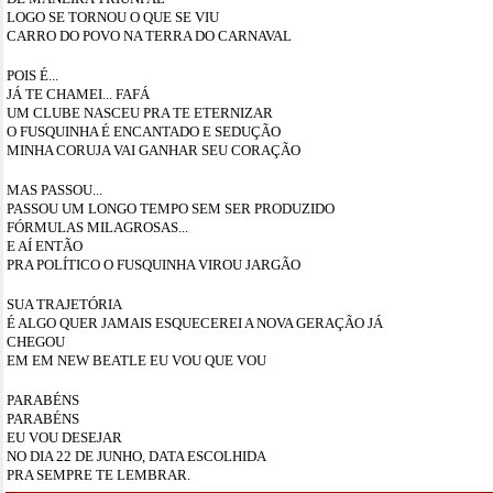
LOGO SE TORNOU O QUE SE VIU
CARRO DO POVO NA TERRA DO CARNAVAL
POIS É...
JÁ TE CHAMEI... FAFÁ
UM CLUBE NASCEU PRA TE ETERNIZAR
O FUSQUINHA É ENCANTADO E SEDUÇÃO
MINHA CORUJA VAI GANHAR SEU CORAÇÃO
MAS PASSOU...
PASSOU UM LONGO TEMPO SEM SER PRODUZIDO
FÓRMULAS MILAGROSAS...
E AÍ ENTÃO
PRA POLÍTICO O FUSQUINHA VIROU JARGÃO
SUA TRAJETÓRIA
É ALGO QUER JAMAIS ESQUECEREI A NOVA GERAÇÃO JÁ
CHEGOU
EM EM NEW BEATLE EU VOU QUE VOU
PARABÉNS
PARABÉNS
EU VOU DESEJAR
NO DIA 22 DE JUNHO, DATA ESCOLHIDA
PRA SEMPRE TE LEMBRAR.