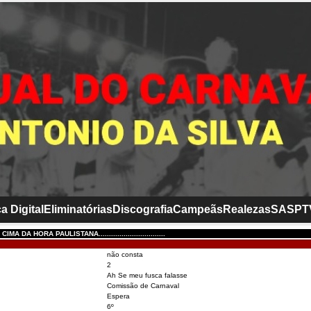
a Digital
Eliminatórias
Discografia
Campeãs
Realezas
SASP
T
MA DA HORA PAULISTANA................................
não consta
2
Ah Se meu fusca falasse
Comissão de Carnaval
Espera
6º