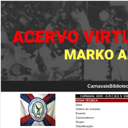
Carnavais
Bibliotec
::.. CARNAVAL 2005 - G.R.C.B.E.S. EM CI
FICHA TÉCNICA
Data:
Ordem de entrada:
Enredo:
Carnavalesco:
Grupo:
Classificação: