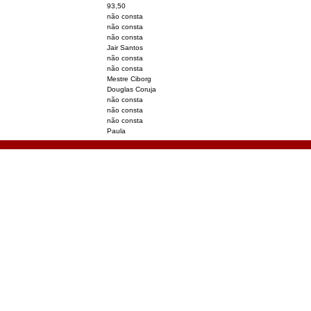
93,50
não consta
não consta
não consta
Jair Santos
não consta
não consta
Mestre Ciborg
Douglas Coruja
não consta
não consta
não consta
Paula