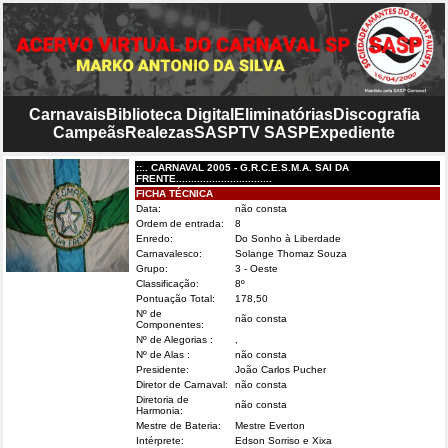
Carnavais
Biblioteca Digital
Eliminatórias
Discografia
Campeãs
Realezas
SASP
TV SASP
Expediente
::.. CARNAVAL 2005 - G.R.C.E.S.M.A. SAI DA
FRENTE................................
FICHA TÉCNICA
Data:
não consta
Ordem de entrada:
8
Enredo:
Do Sonho à Liberdade
Carnavalesco:
Solange Thomaz Souza
Grupo:
3 - Oeste
Classificação:
8º
Pontuação Total:
178,50
Nº de
não consta
Componentes:
Nº de Alegorias :
,
Nº de Alas :
não consta
Presidente:
João Carlos Pucher
Diretor de Carnaval:
não consta
Diretoria de
não consta
Harmonia:
Mestre de Bateria:
Mestre Everton
Intérprete:
Edson Sorriso e Xixa