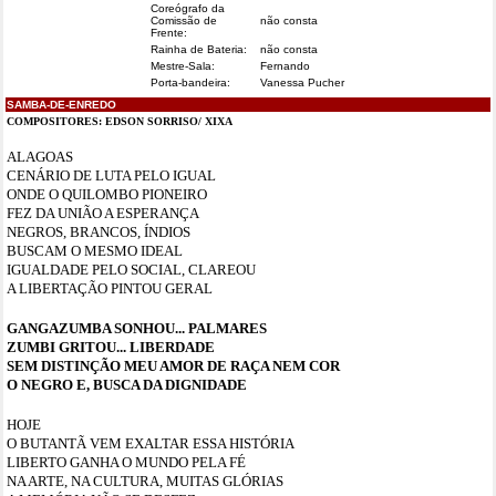
Coreógrafo da
Comissão de
não consta
Frente:
Rainha de Bateria:
não consta
Mestre-Sala:
Fernando
Porta-bandeira:
Vanessa Pucher
SAMBA-DE-ENREDO
COMPOSITORES:
EDSON SORRISO/ XIXA
ALAGOAS
CENÁRIO DE LUTA PELO IGUAL
ONDE O QUILOMBO PIONEIRO
FEZ DA UNIÃO A ESPERANÇA
NEGROS, BRANCOS, ÍNDIOS
BUSCAM O MESMO IDEAL
IGUALDADE PELO SOCIAL, CLAREOU
A LIBERTAÇÃO PINTOU GERAL
GANGAZUMBA SONHOU... PALMARES
ZUMBI GRITOU... LIBERDADE
SEM DISTINÇÃO MEU AMOR DE RAÇA NEM COR
O NEGRO E, BUSCA DA DIGNIDADE
HOJE
O BUTANTÃ VEM EXALTAR ESSA HISTÓRIA
LIBERTO GANHA O MUNDO PELA FÉ
NA ARTE, NA CULTURA, MUITAS GLÓRIAS