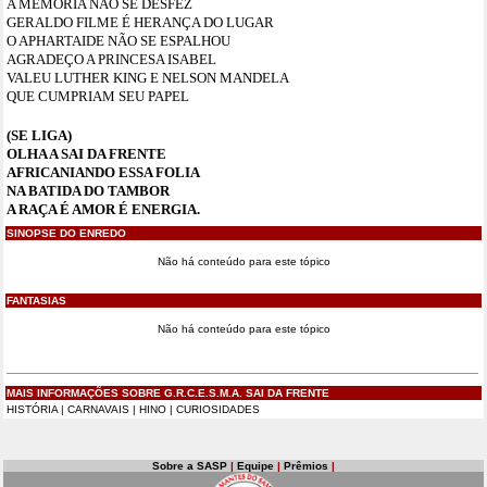
A MEMÓRIA NÃO SE DESFEZ
GERALDO FILME É HERANÇA DO LUGAR
O APHARTAIDE NÃO SE ESPALHOU
AGRADEÇO A PRINCESA ISABEL
VALEU LUTHER KING E NELSON MANDELA
QUE CUMPRIAM SEU PAPEL
(SE LIGA)
OLHA A SAI DA FRENTE
AFRICANIANDO ESSA FOLIA
NA BATIDA DO TAMBOR
A RAÇA É AMOR É ENERGIA.
SINOPSE DO ENREDO
Não há conteúdo para este tópico
FANTASIAS
Não há conteúdo para este tópico
MAIS INFORMAÇÕES SOBRE G.R.C.E.S.M.A. SAI DA FRENTE
HISTÓRIA
|
CARNAVAIS
|
HINO
|
CURIOSIDADES
Sobre a SASP
|
Equipe
|
Prêmios
|