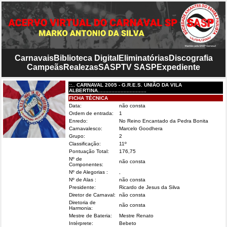
Carnavais
Biblioteca Digital
Eliminatórias
Discografia
Campeãs
Realezas
SASP
TV SASP
Expediente
::.. CARNAVAL 2005 - G.R.E.S. UNIÃO DA VILA
ALBERTINA................................
FICHA TÉCNICA
Data:
não consta
Ordem de entrada:
1
Enredo:
No Reino Encantado da Pedra Bonita
Carnavalesco:
Marcelo Goodhera
Grupo:
2
Classificação:
11º
Pontuação Total:
176,75
Nº de
não consta
Componentes:
Nº de Alegorias :
,
Nº de Alas :
não consta
Presidente:
Ricardo de Jesus da Silva
Diretor de Carnaval:
não consta
Diretoria de
não consta
Harmonia:
Mestre de Bateria:
Mestre Renato
Intérprete:
Bebeto