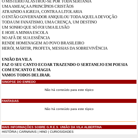
O MISTÉRIO ALASTROU-SE POR TODA SERTANIA
UMA AMEAÇA A PRINCÍPIOS CRISTÃOS
ATRAINDO A IGREJA, CONTRA A LITOLARIA
O ENTÃO GOVERNADOR ANIQUILOU TODA AQUELA DEVOÇÃO
TODA UM FANATISMO, UMA CRENÇA, UM DESTINO
UM SONHO QUE SÓ FOI UMA ILUSÃO
E HOJE A MINHA ESCOLA
NO AFÃ DE SUA ESSÊNCIA
RENDE HOMENAGEM AO POVO BRASILEIRO
HERÓI, MÁRTIR, PROFETA, MESSIAS DA SOBREVIVÊNCIA
UNIÃO DA VILA
FAZ O SEU CANTO ECOAR TRAZENDO O SERTANEJO EM POESIA
COM ENCANTO E MAGIA
VAMOS TODOS DELIRAR.
SINOPSE DO ENREDO
Não há conteúdo para este tópico
FANTASIAS
Não há conteúdo para este tópico
MAIS INFORMAÇÕES SOBRE G.R.E.S. UNIÃO DA VILA ALBERTINA
HISTÓRIA
|
CARNAVAIS
|
HINO
|
CURIOSIDADES