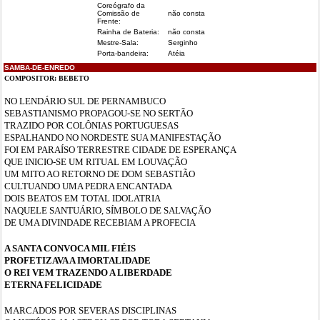
Coreógrafo da
Comissão de
não consta
Frente:
Rainha de Bateria:
não consta
Mestre-Sala:
Serginho
Porta-bandeira:
Atéia
SAMBA-DE-ENREDO
COMPOSITOR:
BEBETO
NO LENDÁRIO SUL DE PERNAMBUCO
SEBASTIANISMO PROPAGOU-SE NO SERTÃO
TRAZIDO POR COLÔNIAS PORTUGUESAS
ESPALHANDO NO NORDESTE SUA MANIFESTAÇÃO
FOI EM PARAÍSO TERRESTRE CIDADE DE ESPERANÇA
QUE INICIO-SE UM RITUAL EM LOUVAÇÃO
UM MITO AO RETORNO DE DOM SEBASTIÃO
CULTUANDO UMA PEDRA ENCANTADA
DOIS BEATOS EM TOTAL IDOLATRIA
NAQUELE SANTUÁRIO, SÍMBOLO DE SALVAÇÃO
DE UMA DIVINDADE RECEBIAM A PROFECIA
A SANTA CONVOCA MIL FIÉIS
PROFETIZAVA A IMORTALIDADE
O REI VEM TRAZENDO A LIBERDADE
ETERNA FELICIDADE
MARCADOS POR SEVERAS DISCIPLINAS