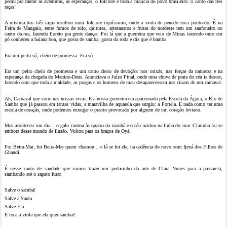
pediu pra cantar as aventuras, as esperanças, o folclore e toda a malícia do povo brasileiro: o canto das três
raças!
A mistura das três raças resultou num folclore riquíssimo, onde a viola de penedo toca ponteado. É na
Feira de Mangaio, entre fumos de rolo, quitutes, artesanatos e frutas do nordeste tem um sanfoneiro no
canto da rua, fazendo floreio pra gente dançar. Foi lá que a guerreira que veio de Minas trazendo ouro em
pó conheceu a baiana boa, que gosta de samba, gosta da roda e diz que é bamba.
Era um peito só, cheio de promessa. Era só...
Era um peito cheio de promessa e um canto cheio de devoção: nos orixás, nas forças da natureza e na
esperança da chegada do Menino-Deus. Anunciava o Juízo Final, onde uma chuva de prata do céu ia descer,
fazendo com que toda a maldade, as pragas e os homens de mau desaparecessem nas cinzas de um carnaval.
Ah, Carnaval que corre nas nossas veias. E a nossa guerreira era apaixonada pela Escola da Águia, o Rio de
Samba que já passou em tantas vidas, a maravilha de aquarela que surgiu: a Portela. E nada como ter uma
escola de coração, onde podemos enxugar o pranto provocado por alguém de um coração leviano.
Mas aconteceu um dia... o galo cantou às quatro da manhã e o céu azulou na linha do mar. Clarinha foi-se
embora desse mundo de ilusão. Voltou para os braços de Oyá.
Foi Beira-Mar, foi Beira-Mar quem chamou... e lá se foi ela, na cadência do novo som Ijexá dos Filhos de
Ghandi.
É nesse canto de saudade que vamos trazer um pedacinho da arte de Clara Nunes para a passarela,
sambando até o sapato furar.
Salve o samba!
Salve a Santa
Salve Ela
E toca a viola que ela quer sambar!