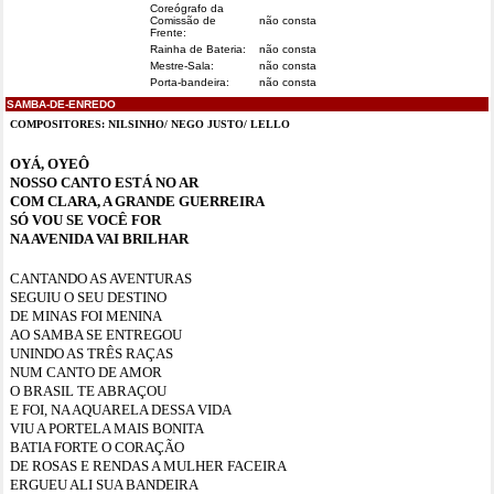
Coreógrafo da
Comissão de
não consta
Frente:
Rainha de Bateria:
não consta
Mestre-Sala:
não consta
Porta-bandeira:
não consta
SAMBA-DE-ENREDO
COMPOSITORES: NILSINHO/ NEGO JUSTO/ LELLO
OYÁ, OYEÔ
NOSSO CANTO ESTÁ NO AR
COM CLARA, A GRANDE GUERREIRA
SÓ VOU SE VOCÊ FOR
NA AVENIDA VAI BRILHAR
CANTANDO AS AVENTURAS
SEGUIU O SEU DESTINO
DE MINAS FOI MENINA
AO SAMBA SE ENTREGOU
UNINDO AS TRÊS RAÇAS
NUM CANTO DE AMOR
O BRASIL TE ABRAÇOU
E FOI, NA AQUARELA DESSA VIDA
VIU A PORTELA MAIS BONITA
BATIA FORTE O CORAÇÃO
DE ROSAS E RENDAS A MULHER FACEIRA
ERGUEU ALI SUA BANDEIRA