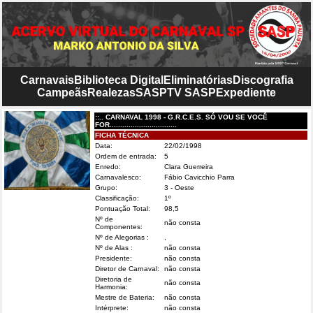
Carnavais
Biblioteca Digital
Eliminatórias
Discografia
Campeãs
Realezas
SASP
TV SASP
Expediente
::.. CARNAVAL 1998 - G.R.C.E.S. SÓ VOU SE VOCÊ
FOR................................
FICHA TÉCNICA
Data:
22/02/1998
Ordem de entrada:
5
Enredo:
Clara Guerreira
Carnavalesco:
Fábio Cavicchio Parra
Grupo:
3 - Oeste
Classificação:
1º
Pontuação Total:
98,5
Nº de
não consta
Componentes:
Nº de Alegorias :
,
Nº de Alas :
não consta
Presidente:
não consta
Diretor de Carnaval:
não consta
Diretoria de
não consta
Harmonia:
Mestre de Bateria:
não consta
Intérprete:
não consta