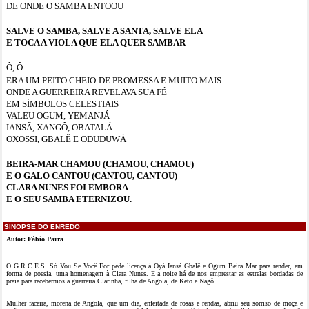
DE ONDE O SAMBA ENTOOU
SALVE O SAMBA, SALVE A SANTA, SALVE ELA
E TOCA A VIOLA QUE ELA QUER SAMBAR
Ô, Ô
ERA UM PEITO CHEIO
DE PROMESSA E MUITO MAIS
ONDE A GUERREIRA REVELAVA SUA FÉ
EM SÍMBOLOS CELESTIAIS
VALEU OGUM, YEMANJÁ
IANSÃ, XANGÔ, OBATALÁ
OXOSSI, GBALÊ E ODUDUWÁ
BEIRA-MAR CHAMOU (CHAMOU, CHAMOU)
E O GALO CANTOU (CANTOU, CANTOU)
CLARA NUNES FOI EMBORA
E O SEU SAMBA ETERNIZOU.
SINOPSE DO ENREDO
Autor: Fábio Parra
O G.R.C.E.S. Só Vou Se Você For pede licença à Oyá Iansã Gbalê e Ogum Beira Mar para render, em
forma de poesia, uma homenagem à Clara Nunes. E a noite há de nos emprestar as estrelas bordadas de
praia para recebermos a guerreira Clarinha, filha de Angola, de Keto e Nagô.
Mulher faceira, morena de Angola, que um dia, enfeitada de rosas e rendas, abriu seu sorriso de moça e