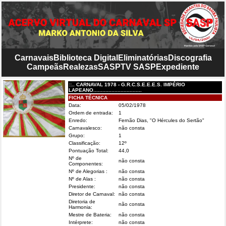
Carnavais
Biblioteca Digital
Eliminatórias
Discografia
Campeãs
Realezas
SASP
TV SASP
Expediente
::.. CARNAVAL 1978 - G.R.C.S.E.E.E.S. IMPÉRIO
LAPEANO................................
FICHA TÉCNICA
Data:
05/02/1978
Ordem de entrada:
1
Enredo:
Fernão Dias, "O Hércules do Sertão"
Carnavalesco:
não consta
Grupo:
1
Classificação:
12º
Pontuação Total:
44,0
Nº de
não consta
Componentes:
Nº de Alegorias :
não consta
Nº de Alas :
não consta
Presidente:
não consta
Diretor de Carnaval:
não consta
Diretoria de
não consta
Harmonia:
Mestre de Bateria:
não consta
Intérprete:
não consta