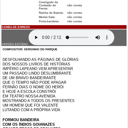
Coreógrafo da
Comissão de
não consta
Frente:
Rainha de Bateria:
não consta
Mestre-Sala:
não consta
Porta-bandeira:
não consta
SAMBA-DE-ENREDO
VERSÃO ESTÚDIO
COMPOSITOR: SERGINHO DO PARQUE
DESFOLHANDO AS PÁGINAS DE GLÓRIAS
DOS NOSSOS LIVROS DE HISTÓRIAS
IMPÉRIO LAPEANO VEM APRESENTAR
UM PASSADO LINDO DESLUMBRANTE
DE UM BRAVO BANDEIRANTE
QUE O TEMPO NÃO PODE APAGAR
FERNÃO DIAS O NOME DO HERÓI
E HOJE A ESCOLA CONSTRÓI
EM TEATRO NOSSA AVENIDA
MOSTRANDO A TODOS OS PRESENTES
UM HOMEM QUE FOI VALENTE
LUTANDO COM A PRÓPRIA VIDA
FORMOU BANDEIRA
COM OS ÍNDIOS GOIANAZES