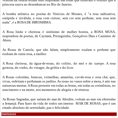
veneras da ordem teriam sido inspiradas nas rosas que ornavam o vestido que a
princesa usava ao desembarcar no Rio de Janeiro.
A bomba atômica no poema de Vinícius de Moraes, é “a rosa radioativa,
estúpida e inválida, a rosa com cirrose, sem cor sem perfume, sem rosa sem
nada”, é a ROSA DE HIROSHIMA.
A Rosa linda e cheirosa é sinônimo de mulher bonita, a ROSA MUSA,
inspiradora de poetas, de Caymmi, Pixinguinha, Gonçalves Dias e Casimiro de
Abreu.
As Rosas de Cartola, que não falam, simplesmente exalam o perfume que
roubam de outra rosa, a mulher.
A Rosa cheirosa, da água-de-rosas, do colírio, do mel e do xarope. A rosa
gostosa, do vinho, do vinagre, da geléia e do licor.
A Rosas coloridas, brancas, vermelhas, amarelas, cor-de-rosa e rosa chá, que,
vivas, enfeitam e perfumam os jardins. As rosas no vasos sobre a mesa, é arte nas
naturezas-mortas. A Rosa presente em todas as festas, em todas as cerimônias, no
nascimento e na morte, nos momentos de alegria e de tristeza.
As Rosas Sagradas, que saíram do mar de Afrodite, voltam ao mar em oferendas
a Iemanjá. Para fazer da vida de todos um imenso MAR DE ROSAS, que é um
estado absoluto de serenidade, paz e felicidade.
FANTASIAS