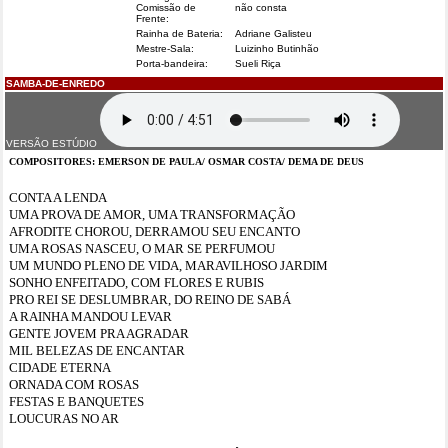
Comissão de
não consta
Frente:
Rainha de Bateria:
Adriane Galisteu
Mestre-Sala:
Luizinho Butinhão
Porta-bandeira:
Sueli Riça
SAMBA-DE-ENREDO
VERSÃO ESTÚDIO
COMPOSITORES: EMERSON DE PAULA/ OSMAR COSTA/ DEMA DE DEUS
CONTA A LENDA
UMA PROVA DE AMOR, UMA TRANSFORMAÇÃO
AFRODITE CHOROU, DERRAMOU SEU ENCANTO
UMA ROSAS NASCEU, O MAR SE PERFUMOU
UM MUNDO PLENO DE VIDA, MARAVILHOSO JARDIM
SONHO ENFEITADO, COM FLORES E
RUBIS
PRO REI SE DESLUMBRAR, DO REINO DE SABÁ
A RAINHA MANDOU LEVAR
GENTE JOVEM PRA AGRADAR
MIL BELEZAS DE ENCANTAR
CIDADE ETERNA
ORNADA COM ROSAS
FESTAS E BANQUETES
LOUCURAS NO AR