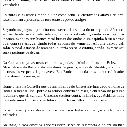
hemisfério norte, mas é na China onde se encontra o maior número de
variedades.
Os mitos e as lendas tendo a flor como tema, e eternizados através da arte,
testemunham a presença da rosa entre os povos antigos.
Segundo os gregos, a primeira rosa nasceu da espuma do mar quando Afrodite,
ao ver ferido seu amado Adonis, correu a salvá-lo. Quando suas lágrimas
tocaram as águas, um branco rosal brotou das ondas e um espinho feriu a deusa
que, com seu sangue, tingiu todas as rosas de vermelho. Afrodite deixou cair
sobre o rosal o frasco de aromas que trazia preso ‘a cintura, dando ‘as rosas seu
suave perfume de deusa.
Na Grécia antiga, as rosas eram consagradas a Afrodite, deusa da Beleza, e a
Atena, deusa da Razão e da Sabedoria. As graças, servas de Afrodite, se cobriam
de rosas ‘as vésperas da primavera. Em Rodes, a ilha das rosas, eram celebrados
os mistérios da iniciação.
Homero fala na Odisséia que os marinheiros de Ulisses haviam dado o nome de
Rodes ‘a famosa ilha, por vê-la sempre coberta de rosas, e em razão do perfume
inebriante que ali sentiam. O mesmo escritor conta, na Ilíada, que Achilles tinha
o escudo ornado de rosas, ao lutar contra Heitor, filho do rei de Tróia.
Dizia Platão que se deviam coroar de rosas todas as crianças cuidadosas e
aplicadas.
Na Índia, a rosa cósmica Triparasundari serve de referência à beleza da mãe