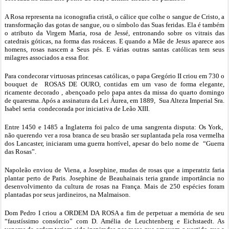
A Rosa representa na iconografia cristã, o cálice que colhe o sangue de Cristo, a
transformação das gotas de sangue, ou o símbolo das Suas feridas. Ela é também
o atributo da Virgem Maria, rosa de Jessé, entronando sobre os vitrais das
catedrais góticas, na forma das rosáceas. E quando a Mãe de Jesus aparece aos
homens, rosas nascem a Seus pés. E várias outras santas católicas tem seus
milagres associados a essa flor.
Para condecorar virtuosas princesas católicas, o papa Gregório II criou em 730 o
bouquet de ROSAS DE OURO, contidas em um vaso de forma elegante,
ricamente decorado , abençoado pelo papa antes da missa do quarto domingo
de quaresma. Após a assinatura da Lei Áurea, em 1889, Sua Alteza Imperial Sra.
Isabel seria condecorada por iniciativa de Leão XIII.
Entre 1450 e 1485 a Inglaterra foi palco de uma sangrenta disputa: Os York,
não querendo ver a rosa branca de seu brasão ser suplantada pela rosa vermelha
dos Lancaster, iniciaram uma guerra horrível, apesar do belo nome de “Guerra
das Rosas”.
Napoleão enviou de Viena, a Josephine, mudas de rosas que a imperatriz faria
plantar perto de Paris. Josephine de Beauhainais teria grande importância no
desenvolvimento da cultura de rosas na França. Mais de 250 espécies foram
plantadas por seus jardineiros, na Malmaison.
Dom Pedro I criou a ORDEM DA ROSA a fim de perpetuar a memória de seu
“faustíssimo consórcio” com D. Amélia de Leuchtenberg e Eichstaedt. As