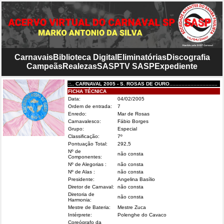
Carnavais
Biblioteca Digital
Eliminatórias
Discografia
Campeãs
Realezas
SASP
TV SASP
Expediente
::.. CARNAVAL 2005 - S. ROSAS DE OURO................................
FICHA TÉCNICA
Data:
04/02/2005
Ordem de entrada:
7
Enredo:
Mar de Rosas
Carnavalesco:
Fábio Borges
Grupo:
Especial
Classificação:
7º
Pontuação Total:
292,5
Nº de
não consta
Componentes:
Nº de Alegorias :
não consta
Nº de Alas :
não consta
Presidente:
Angelina Basílio
Diretor de Carnaval:
não consta
Diretoria de
não consta
Harmonia:
Mestre de Bateria:
Mestre Zuca
Intérprete:
Polenghe do Cavaco
Coreógrafo da