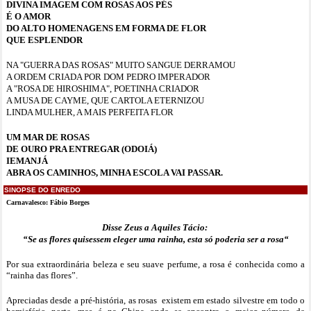
DIVINA IMAGEM COM ROSAS AOS PÉS
É O AMOR
DO ALTO HOMENAGENS EM FORMA DE FLOR
QUE ESPLENDOR
NA "GUERRA DAS ROSAS" MUITO SANGUE DERRAMOU
A ORDEM CRIADA POR DOM PEDRO IMPERADOR
A "ROSA DE HIROSHIMA", POETINHA CRIADOR
A MUSA DE CAYME, QUE CARTOLA ETERNIZOU
LINDA MULHER, A MAIS PERFEITA FLOR
UM MAR DE ROSAS
DE OURO PRA ENTREGAR (ODOIÁ)
IEMANJÁ
ABRA OS CAMINHOS, MINHA ESCOLA VAI PASSAR.
SINOPSE DO ENREDO
Carnavalesco: Fábio Borges
Disse Zeus a Aquiles Tácio:
“Se as flores quisessem eleger uma rainha, esta só poderia ser a rosa“
Por sua extraordinária beleza e seu suave perfume, a rosa é conhecida como a
“rainha das flores”.
Apreciadas desde a pré-história, as rosas existem em estado silvestre em todo o