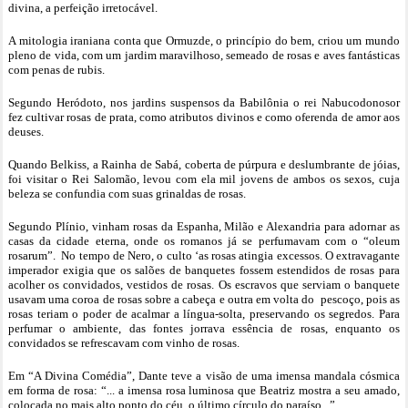
divina, a perfeição irretocável.
A mitologia iraniana conta que Ormuzde, o princípio do bem, criou um mundo
pleno de vida, com um jardim maravilhoso, semeado de rosas e aves fantásticas
com penas de rubis.
Segundo Heródoto, nos jardins suspensos da Babilônia o rei Nabucodonosor
fez cultivar rosas de prata, como atributos divinos e como oferenda de amor aos
deuses.
Quando Belkiss, a Rainha de Sabá, coberta de púrpura e deslumbrante de jóias,
foi visitar o Rei Salomão, levou com ela mil jovens de ambos os sexos, cuja
beleza se confundia com suas grinaldas de rosas.
Segundo Plínio, vinham rosas da Espanha, Milão e Alexandria para adornar as
casas da cidade eterna, onde os romanos já se perfumavam com o “oleum
rosarum”. No tempo de Nero, o culto ‘as rosas atingia excessos. O extravagante
imperador exigia que os salões de banquetes fossem estendidos de rosas para
acolher os convidados, vestidos de rosas. Os escravos que serviam o banquete
usavam uma coroa de rosas sobre a cabeça e outra em volta do pescoço, pois as
rosas teriam o poder de acalmar a língua-solta, preservando os segredos. Para
perfumar o ambiente, das fontes jorrava essência de rosas, enquanto os
convidados se refrescavam com vinho de rosas.
Em “A Divina Comédia”, Dante teve a visão de uma imensa mandala cósmica
em forma de rosa: “... a imensa rosa luminosa que Beatriz mostra a seu amado,
colocada no mais alto ponto do céu, o último círculo do paraíso...”