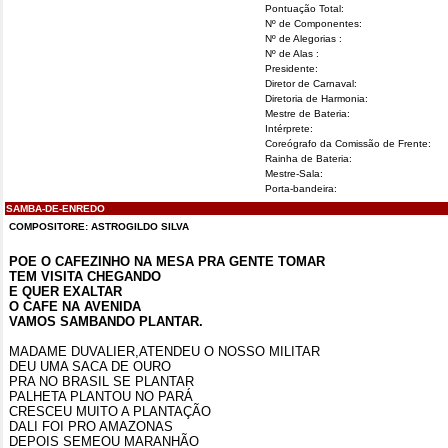
Pontuação Total:
Nº de Componentes:
Nº de Alegorias :
Nº de Alas :
Presidente:
Diretor de Carnaval:
Diretoria de Harmonia:
Mestre de Bateria:
Intérprete:
Coreógrafo da Comissão de Frente:
Rainha de Bateria:
Mestre-Sala:
Porta-bandeira:
SAMBA-DE-ENREDO
COMPOSITORE: ASTROGILDO SILVA
POE O CAFEZINHO NA MESA
PRA
GENTE TOMAR
TEM VISITA CHEGANDO
E QUER EXALTAR
O CAFE NA AVENIDA
VAMOS SAMBANDO PLANTAR.
MADAME
DUVALIER,ATENDEU
O NOSSO MILITAR
DEU UMA SACA DE OURO
PRA
NO BRASIL SE PLANTAR
PALHETA PLANTOU NO PARÁ
CRESCEU MUITO A PLANTAÇÃO
DALI FOI PRO AMAZONAS
DEPOIS SEMEOU MARANHÃO