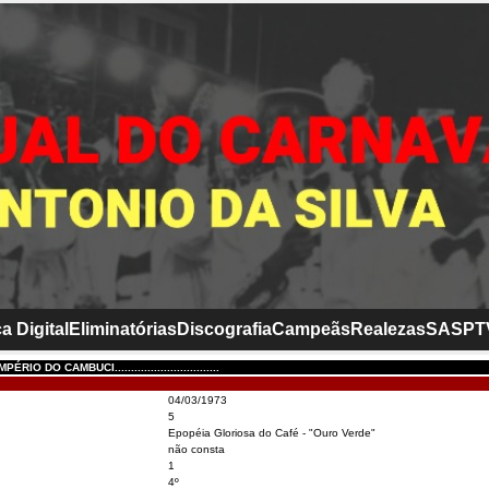
a Digital
Eliminatórias
Discografia
Campeãs
Realezas
SASP
T
RIO DO CAMBUCI................................
04/03/1973
5
Epopéia Gloriosa do Café - "Ouro Verde"
não consta
1
4º