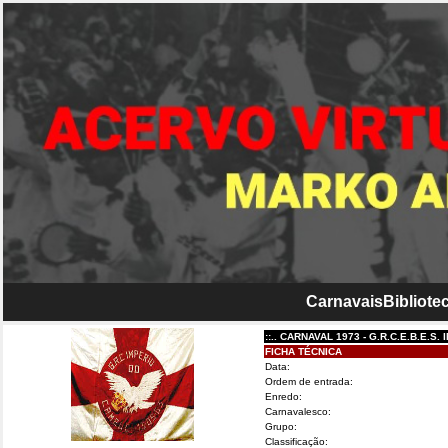
Carnavais
Bibliotec
::.. CARNAVAL 1973 - G.R.C.E.B.E.S. IMPÉ
FICHA TÉCNICA
Data:
Ordem de entrada:
Enredo:
Carnavalesco:
Grupo:
Classificação: