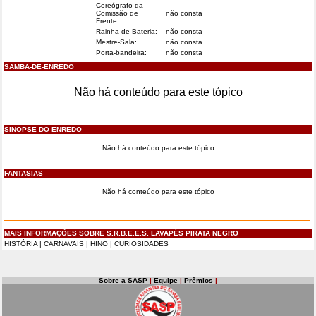
Coreógrafo da
Comissão de
não consta
Frente:
Rainha de Bateria:
não consta
Mestre-Sala:
não consta
Porta-bandeira:
não consta
SAMBA-DE-ENREDO
Não há conteúdo para este tópico
SINOPSE DO ENREDO
Não há conteúdo para este tópico
FANTASIAS
Não há conteúdo para este tópico
MAIS INFORMAÇÕES SOBRE S.R.B.E.E.S. LAVAPÉS PIRATA NEGRO
HISTÓRIA
|
CARNAVAIS
|
HINO
|
CURIOSIDADES
Sobre a SASP
|
Equipe
|
Prêmios
|