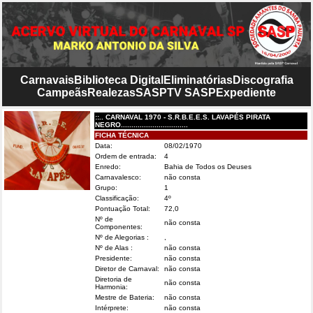
Carnavais
Biblioteca Digital
Eliminatórias
Discografia
Campeãs
Realezas
SASP
TV SASP
Expediente
::.. CARNAVAL 1970 - S.R.B.E.E.S. LAVAPÉS PIRATA
NEGRO................................
FICHA TÉCNICA
Data:
08/02/1970
Ordem de entrada:
4
Enredo:
Bahia de Todos os Deuses
Carnavalesco:
não consta
Grupo:
1
Classificação:
4º
Pontuação Total:
72,0
Nº de
não consta
Componentes:
Nº de Alegorias :
,
Nº de Alas :
não consta
Presidente:
não consta
Diretor de Carnaval:
não consta
Diretoria de
não consta
Harmonia:
Mestre de Bateria:
não consta
Intérprete:
não consta