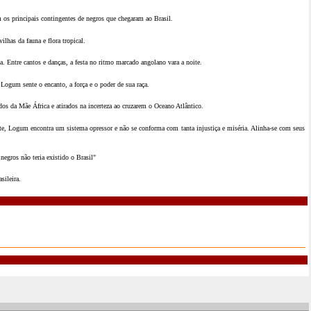
 os principais contingentes de negros que chegaram ao Brasil.
lhas da fauna e flora tropical.
Entre cantos e danças, a festa no ritmo marcado angolano vara a noite.
Logum sente o encanto, a força e o poder de sua raça.
os da Mãe África e atirados na incerteza ao cruzarem o Oceano Atlântico.
, Logum encontra um sistema opressor e não se conforma com tanta injustiça e miséria. Alinha-se com seus
negros não teria existido o Brasil"
sileira.