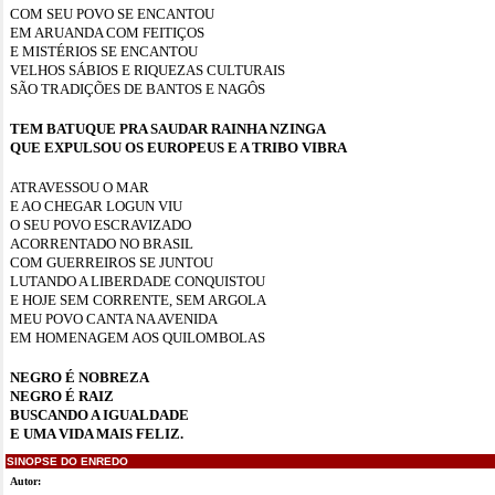
COM SEU POVO SE ENCANTOU
EM ARUANDA COM FEITIÇOS
E MISTÉRIOS SE ENCANTOU
VELHOS SÁBIOS E RIQUEZAS CULTURAIS
SÃO TRADIÇÕES DE BANTOS E NAGÔS
TEM BATUQUE PRA SAUDAR RAINHA NZINGA
QUE EXPULSOU OS EUROPEUS E A TRIBO VIBRA
ATRAVESSOU O MAR
E AO CHEGAR LOGUN VIU
O SEU POVO ESCRAVIZADO
ACORRENTADO NO BRASIL
COM GUERREIROS SE JUNTOU
LUTANDO A LIBERDADE CONQUISTOU
E HOJE SEM CORRENTE, SEM ARGOLA
MEU POVO CANTA NA AVENIDA
EM HOMENAGEM AOS QUILOMBOLAS
NEGRO É NOBREZA
NEGRO É RAIZ
BUSCANDO A IGUALDADE
E UMA VIDA MAIS FELIZ.
SINOPSE DO ENREDO
Autor: