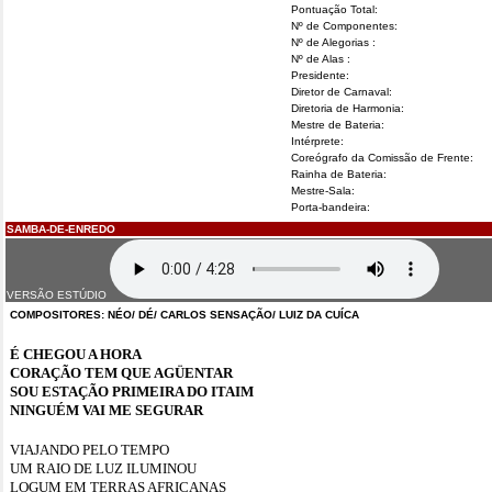
Pontuação Total:
Nº de Componentes:
Nº de Alegorias :
Nº de Alas :
Presidente:
Diretor de Carnaval:
Diretoria de Harmonia:
Mestre de Bateria:
Intérprete:
Coreógrafo da Comissão de Frente:
Rainha de Bateria:
Mestre-Sala:
Porta-bandeira:
SAMBA-DE-ENREDO
VERSÃO ESTÚDIO
COMPOSITORES:
NÉO/ DÉ/ CARLOS SENSAÇÃO/ LUIZ DA CUÍCA
É CHEGOU A HORA
CORAÇÃO TEM QUE AGÜENTAR
SOU ESTAÇÃO PRIMEIRA DO ITAIM
NINGUÉM VAI ME SEGURAR
VIAJANDO PELO TEMPO
UM RAIO DE LUZ ILUMINOU
LOGUM EM TERRAS AFRICANAS