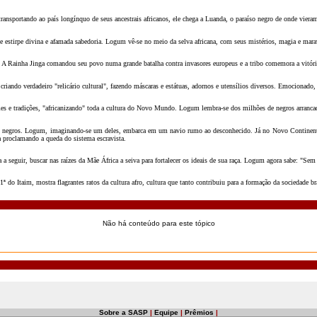
sportando ao país longínquo de seus ancestrais africanos, ele chega a Luanda, o paraíso negro de onde vieram
 estirpe divina e afamada sabedoria. Logum vê-se no meio da selva africana, com seus mistérios, magia e maravi
 Rainha Jinga comandou seu povo numa grande batalha contra invasores europeus e a tribo comemora a vitória. 
iando verdadeiro "relicário cultural", fazendo máscaras e estátuas, adornos e utensílios diversos. Emocionado, 
mes e tradições, "africanizando" toda a cultura do Novo Mundo. Logum lembra-se dos milhões de negros arrancad
róis negros. Logum, imaginando-se um deles, embarca em um navio rumo ao desconhecido. Já no Novo Continente
 proclamando a queda do sistema escravista.
 seguir, buscar nas raízes da Mãe África a seiva para fortalecer os ideais de sua raça. Logum agora sabe: "Sem 
 Itaim, mostra flagrantes ratos da cultura afro, cultura que tanto contribuiu para a formação da sociedade bra
Não há conteúdo para este tópico
Sobre a SASP
|
Equipe
|
Prêmios
|