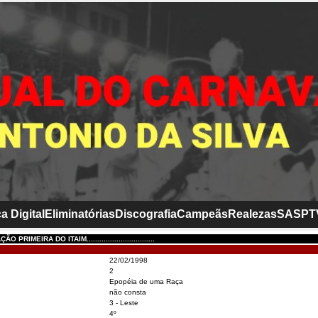
a Digital
Eliminatórias
Discografia
Campeãs
Realezas
SASP
T
PRIMEIRA DO ITAIM................................
22/02/1998
2
Epopéia de uma Raça
não consta
3 - Leste
4º