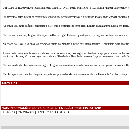
Um fecho de luz envolveu repentinamente Logum, jovem negro brasileiro, o leva numa viagem pelo tempo, tran
Embevecido pelas histórias fantásticas sobre ouro, pedras preciosas e suntuosos locais onde viviam homens de
Ao ouvir um canto mágico comparado pelo ritmo frenético de tambores, Logum chega a uma aldeia em festa. A
No romper da aurora, Logum distingue melhor o lugar. Extensas plantações e paisagens. Vê também artesões cr
Na época do Brasil Colônia, os africanos foram os grandes e principais trabalhadores. Trouxeram seus costu
A crueldade do tráfico de escravos deixou marcas seculares, mas registrou também a epopéia de muitos he
irmãos revoltosos, africanos orgulhosos de sua liberdade e dignidade humana. Logum agora é um quilombola
No céu rajado de ofuscantes relâmpagos, Logum antevê a tão sonhada nova aurora de seu povo. Essa é a trilha a
Não foi apenas um sonho. Logum desperta em pleno desfile de Carnaval onde sua Escola de Samba, Estação 1ª do
FANTASIAS
MAIS INFORMAÇÕES SOBRE G.R.C.E.S. ESTAÇÃO PRIMEIRA DO ITAIM
HISTÓRIA
|
CARNAVAIS
|
HINO
|
CURIOSIDADES