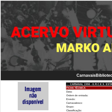
Carnavais
Bibliotec
::.. CARNAVAL 1998 - G.R.C.E.S. ESTAÇÃO 
FICHA TÉCNICA
Data:
Ordem de entrada:
Enredo:
Carnavalesco:
Grupo:
Classificação: