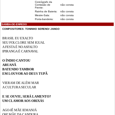
Coreógrafo da
Comissão de
não consta
Frente:
Rainha de Bateria:
não consta
Mestre-Sala:
não consta
Porta-bandeira:
não consta
SAMBA-DE-ENREDO
COMPOSITORES: TONINHO SERENO/ JANGO
BRASIL EU EXALTO
SEU FOLCLORE SEM IGUAL
A FESTA É NO ASFALTO
IPIRANGA É CARNAVAL
O ÍNDIO CANTOU
ARUANÃ
BATENDO TAMBOR
EM LOUVOR AO DEUS TUPÃ
VIERAM DE ALÉM MAR
A CULTURA SECULAR
E SE OUVIU, SERÁ LAMENTO?
UM CLAMOR AOS ORIXÁS
AGO-IÊ MÃE IEMANJÁ
OH! MÃE DA CANDURA