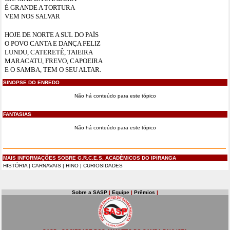
É GRANDE A TORTURA
VEM NOS SALVAR
HOJE DE NORTE A SUL DO PAÍS
O POVO CANTA E DANÇA FELIZ
LUNDU, CATERETÊ, TAIEIRA
MARACATU, FREVO, CAPOEIRA
E O SAMBA, TEM O SEU ALTAR.
SINOPSE DO ENREDO
Não há conteúdo para este tópico
FANTASIAS
Não há conteúdo para este tópico
MAIS INFORMAÇÕES SOBRE G.R.C.E.S. ACADÊMICOS DO IPIRANGA
HISTÓRIA
|
CARNAVAIS
|
HINO
|
CURIOSIDADES
Sobre a SASP
|
Equipe
|
Prêmios
|