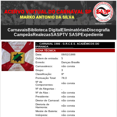
Carnavais
Biblioteca Digital
Eliminatórias
Discografia
Campeãs
Realezas
SASP
TV SASP
Expediente
::.. CARNAVAL 1986 - G.R.C.E.S. ACADÊMICOS DO
IPIRANGA................................
FICHA TÉCNICA
Data:
08/02/1986
Ordem de entrada:
5
Enredo:
Danças Brasilis
Carnavalesco:
não consta
Grupo:
3
Classificação:
9º
Pontuação Total:
78,0
Nº de
não consta
Componentes:
Nº de Alegorias :
,
Nº de Alas :
não consta
Presidente:
não consta
Diretor de Carnaval:
não consta
Diretoria de
não consta
Harmonia:
Mestre de Bateria:
não consta
Intérprete:
não consta