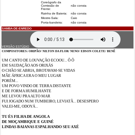
Coreógrafo da
Comissão de
não consta
Frente:
Rainha de Bateria:
não consta
Mestre-Sala:
Caio
Porta-bandeira:
não consta
SAMBA-DE-ENREDO
VERSÃO ESTÚDIO
COMPOSI
TORES: ORIPÃO/ NILTON DA FLOR/ NENO/ EDSON COLETE/ BENÊ
UM CANTO DE LOUVAÇÃO ECOOU... Ô Ô
EM SAUDAÇÃO AOS ORIXÁS
O CHÃO SE ABRIA, BROTAVAM-SE VIDAS
MÃE ÁFRICA ERA O MEU LUGAR
PORÉM...
UM POVO VINDO DE TERRA DISTANTE
E DE FORMA HUMILHANTE
ME LEVOU PRA ALTO MAR
FUI JOGADO NUM TUMBEIRO, LEVIATÃ... DESESPERO
VALEI-ME, ODOYÁ...
TU ÉS FILHA DE ANGOLA
DE MOÇAMBIQUE E GUINÉ
LINDAS BAIANAS ESPALHANDO SEU AXÉ