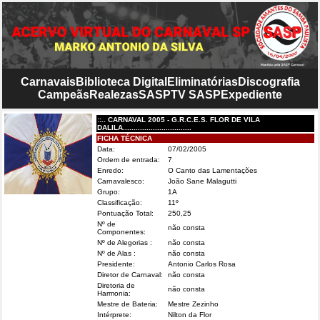
Carnavais
Biblioteca Digital
Eliminatórias
Discografia
Campeãs
Realezas
SASP
TV SASP
Expediente
::.. CARNAVAL 2005 - G.R.C.E.S. FLOR DE VILA
DALILA................................
FICHA TÉCNICA
Data:
07/02/2005
Ordem de entrada:
7
Enredo:
O Canto das Lamentações
Carnavalesco:
João Sane Malagutti
Grupo:
1A
Classificação:
11º
Pontuação Total:
250,25
Nº de
não consta
Componentes:
Nº de Alegorias :
não consta
Nº de Alas :
não consta
Presidente:
Antonio Carlos Rosa
Diretor de Carnaval:
não consta
Diretoria de
não consta
Harmonia:
Mestre de Bateria:
Mestre Zezinho
Intérprete:
Nilton da Flor