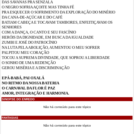
DAS SAVANAS PRA SENZALA
O NEGRO SOFRIA AÇOITE MAS TINHA FÉ
PRA ESQUECER O SOFRIMENTO DA EXPLORAÇÃO DO MINÉRIO
DA CANA-DE-AÇÚCAR E DO CAFÉ
BATIAM CABEÇA E TOCAVAM TAMBORES, ENFEITIÇAVAM OS
SENHORES
COM A DANÇA, O CANTO E SEU FASCÍNIO
HERÓIS DA DIGNIDADE, EM BUSCA DA IGUALDADE
ZUMBI E JOSÉ DO PATROCÍNIO
NA LUTA PELA ABOLIÇÃO, AUMENTOU O MEU SOFRER
PALPITOU MEU CORAÇÃO
TOCOU A SUPREMA DIVINDADE, QUE SOPROU A LIBERDADE
O SONHO DE UMA REDENÇÃO
GEROU MISÉRIA E A DISCRIMINAÇÃO
EPÁ-BABÁ, PAI OXALÁ
NO RITMO DA NOSSA BATERIA
O CARNAVAL DA FLOR É PAZ
AMOR, INTEGRAÇÃO E HARMONIA.
SINOPSE DO ENREDO
Não há conteúdo para este tópico
FANTASIAS
Não há conteúdo para este tópico