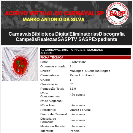
Carnavais
Biblioteca Digital
Eliminatórias
Discografia
Campeãs
Realezas
SASP
TV SASP
Expediente
::.. CARNAVAL 1982 - G.R.C.E.S. MOCIDADE
ALEGRE................................
FICHA TÉCNICA
Data:
21/02/1982
Ordem de entrada:
8
Enredo:
Malungos "Guerreiros Negros"
Carnavalesco:
Pedro Luiz Pinotti
Grupo:
1
Classificação:
5º
Pontuação Total:
82,0
Nº de
não consta
Componentes:
Nº de Alegorias :
,
Nº de Alas :
não consta
Presidente:
Juarez da Cruz
Diretor de Carnaval:
não consta
Diretoria de
não consta
Harmonia:
Mestre de Bateria:
não consta
Intérprete:
Portela