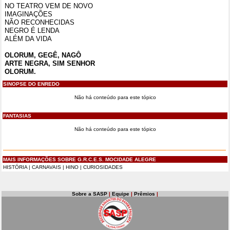
NO TEATRO VEM DE NOVO
IMAGINAÇÕES
NÃO RECONHECIDAS
NEGRO É LENDA
ALÉM DA VIDA
OLORUM, GEGÊ, NAGÔ
ARTE NEGRA, SIM SENHOR
OLORUM.
SINOPSE DO ENREDO
Não há conteúdo para este tópico
FANTASIAS
Não há conteúdo para este tópico
MAIS INFORMAÇÕES SOBRE G.R.C.E.S. MOCIDADE ALEGRE
HISTÓRIA
|
CARNAVAIS
|
HINO
|
CURIOSIDADES
Sobre a SASP
|
Equipe
|
Prêmios
|