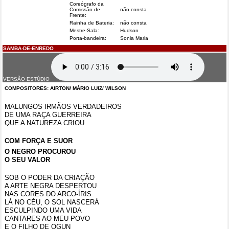
Coreógrafo da
Comissão de
não consta
Frente:
Rainha de Bateria:
não consta
Mestre-Sala:
Hudson
Porta-bandeira:
Sonia Maria
SAMBA-DE-ENREDO
VERSÃO ESTÚDIO
COMPOSITORES: AIRTON/ MÁRIO LUIZ/ WILSON
MALUNGOS IRMÃOS VERDADEIROS
DE UMA RAÇA GUERREIRA
QUE A NATUREZA CRIOU
COM FORÇA E SUOR
O NEGRO PROCUROU
O SEU VALOR
SOB O PODER DA CRIAÇÃO
A ARTE NEGRA DESPERTOU
NAS CORES DO ARCO-ÍRIS
LÁ NO CÉU, O SOL NASCERÁ
ESCULPINDO UMA VIDA
CANTARES AO MEU POVO
E O FILHO DE OGUN