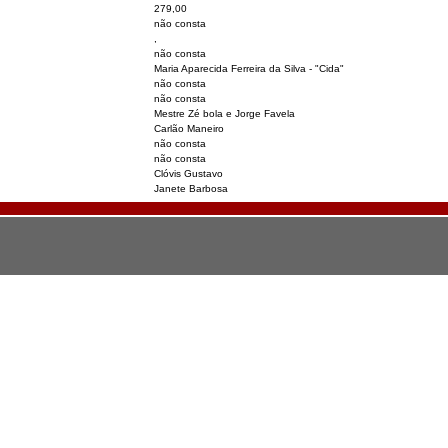
279,00
não consta
,
não consta
Maria Aparecida Ferreira da Silva - "Cida"
não consta
não consta
Mestre Zé bola e Jorge Favela
Carlão Maneiro
não consta
não consta
Clóvis Gustavo
Janete Barbosa