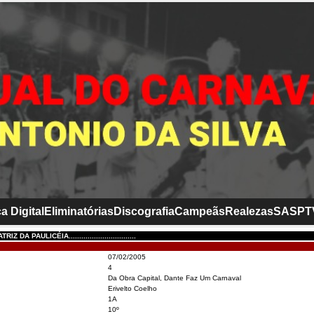
a Digital
Eliminatórias
Discografia
Campeãs
Realezas
SASP
T
DA PAULICÉIA................................
07/02/2005
4
Da Obra Capital, Dante Faz Um Carnaval
Erivelto Coelho
1A
10º