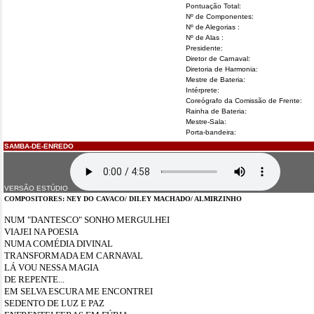
Pontuação Total:
Nº de Componentes:
Nº de Alegorias :
Nº de Alas :
Presidente:
Diretor de Carnaval:
Diretoria de Harmonia:
Mestre de Bateria:
Intérprete:
Coreógrafo da Comissão de Frente:
Rainha de Bateria:
Mestre-Sala:
Porta-bandeira:
SAMBA-DE-ENREDO
VERSÃO ESTÚDIO
COMPOSI
TORES: NEY DO CAVACO/ DILEY MACHADO/ ALMIRZINHO
NUM "DANTESCO" SONHO MERGULHEI
VIAJEI NA POESIA
NUMA COMÉDIA DIVINAL
TRANSFORMADA EM CARNAVAL
LÁ VOU NESSA MAGIA
DE REPENTE...
EM SELVA ESCURA ME ENCONTREI
SEDENTO DE LUZ E PAZ