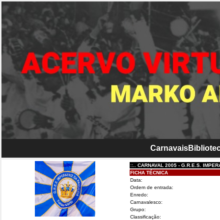
Carnavais
Bibliotec
::.. CARNAVAL 2005 - G.R.E.S. IMPERATRIZ 
FICHA TÉCNICA
Data:
Ordem de entrada:
Enredo:
Carnavalesco:
Grupo:
Classificação: