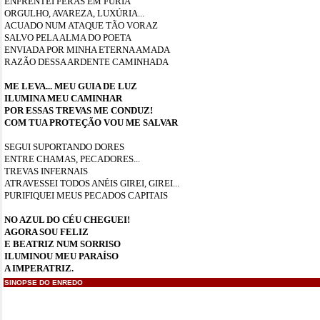
ENFRENTEI FERAS EM FÚRIA
ORGULHO, AVAREZA, LUXÚRIA...
ACUADO NUM ATAQUE TÃO VORAZ
SALVO PELA ALMA DO POETA
ENVIADA POR MINHA ETERNA AMADA
RAZÃO DESSA ARDENTE CAMINHADA
ME LEVA... MEU GUIA DE LUZ
ILUMINA MEU CAMINHAR
POR ESSAS TREVAS ME CONDUZ!
COM TUA PROTEÇÃO VOU ME SALVAR
SEGUI SUPORTANDO DORES
ENTRE CHAMAS, PECADORES...
TREVAS INFERNAIS
ATRAVESSEI TODOS ANÉIS GIREI, GIREI...
PURIFIQUEI MEUS PECADOS CAPITAIS
NO AZUL DO CÉU CHEGUEI!
AGORA SOU FELIZ
E BEATRIZ NUM SORRISO
ILUMINOU MEU PARAÍSO
A IMPERATRIZ.
SINOPSE DO ENREDO