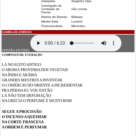
Intérprete:
Sérginho Cipó
Coreógrafo da
Comissão de
não consta
Frente:
Rainha de Bateria:
Bárbara
Mestre-Sala:
Luciano
Porta-bandeira:
Mercedes
SAMBA-DE-ENREDO
VERSÃO ESTÚDIO
COMPOSITOR: EVERALDO
LÁ NO EGITO ANTIGO
O AROMA PROVINHA DOS VEGETAIS
NA ÍNDIA E ARÁBIA
GRANDES MESTRES A INVENTAR
O COMÉRCIO DO ORIENTE A INCREMENTAR
PRA PÉRSIA EU VOU ENTÃO
LÁ NÃO TEM DEFUMAÇÃO
NA GRÉCIA O PERFUME É MUITO BOM
SEGUE A PROCISSÃO
O INCENSO A QUEIMAR
NA CORTE FRANCESA
A ORDEM É PERFUMAR