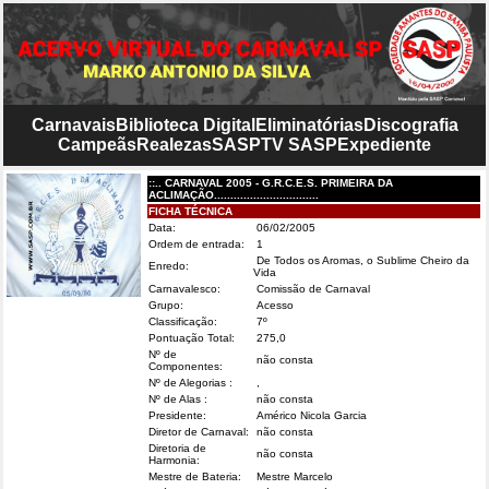
Carnavais
Biblioteca Digital
Eliminatórias
Discografia
Campeãs
Realezas
SASP
TV SASP
Expediente
::.. CARNAVAL 2005 - G.R.C.E.S. PRIMEIRA DA
ACLIMAÇÃO................................
FICHA TÉCNICA
Data:
06/02/2005
Ordem de entrada:
1
De Todos os Aromas, o Sublime Cheiro da
Enredo:
Vida
Carnavalesco:
Comissão de Carnaval
Grupo:
Acesso
Classificação:
7º
Pontuação Total:
275,0
Nº de
não consta
Componentes:
Nº de Alegorias :
,
Nº de Alas :
não consta
Presidente:
Américo Nicola Garcia
Diretor de Carnaval:
não consta
Diretoria de
não consta
Harmonia:
Mestre de Bateria:
Mestre Marcelo