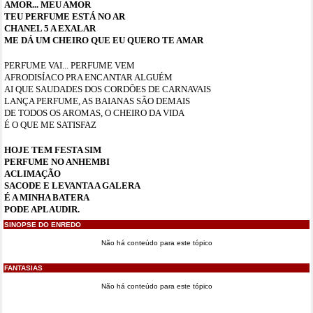
AMOR... MEU AMOR
TEU PERFUME ESTÁ NO AR
CHANEL 5 A EXALAR
ME DÁ UM CHEIRO QUE EU QUERO TE AMAR
PERFUME VAI... PERFUME VEM
AFRODISÍACO PRA ENCANTAR ALGUÉM
AI QUE SAUDADES DOS CORDÕES DE CARNAVAIS
LANÇA PERFUME, AS BAIANAS SÃO DEMAIS
DE TODOS OS AROMAS, O CHEIRO DA VIDA
É O QUE ME SATISFAZ
HOJE TEM FESTA SIM
PERFUME NO ANHEMBI
ACLIMAÇÃO
SACODE E LEVANTA A GALERA
É A MINHA BATERA
PODE APLAUDIR.
SINOPSE DO ENREDO
Não há conteúdo para este tópico
FANTASIAS
Não há conteúdo para este tópico