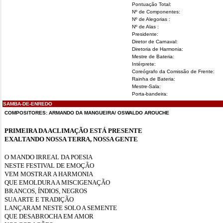
Pontuação Total:
Nº de Componentes:
Nº de Alegorias :
Nº de Alas :
Presidente:
Diretor de Carnaval:
Diretoria de Harmonia:
Mestre de Bateria:
Intérprete:
Coreógrafo da Comissão de Frente:
Rainha de Bateria:
Mestre-Sala:
Porta-bandeira:
SAMBA-DE-ENREDO
COMPOSITORES: ARMANDO DA MANGUEIRA/ OSWALDO AROUCHE
PRIMEIRA DA ACLIMAÇÃO ESTÁ PRESENTE
EXALTANDO NOSSA TERRA, NOSSA GENTE
O MANDO IRREAL DA POESIA
NESTE FESTIVAL DE EMOÇÃO
VEM MOSTRAR A HARMONIA
QUE EMOLDURA A MISCIGENAÇÃO
BRANCOS, ÍNDIOS, NEGROS
SUA ARTE E TRADIÇÃO
LANÇARAM NESTE SOLO A SEMENTE
QUE DESABROCHA EM AMOR