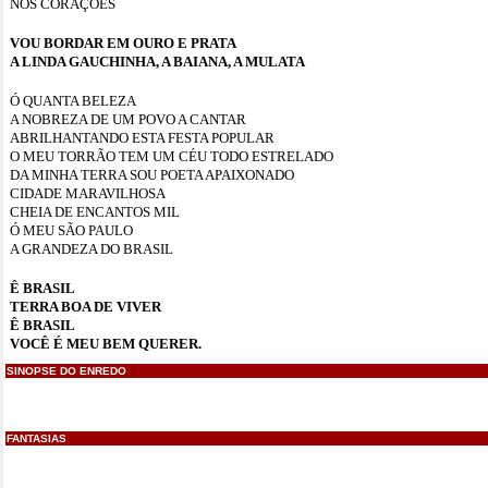
NOS CORAÇÕES
VOU BORDAR EM OURO E PRATA
A LINDA GAUCHINHA, A BAIANA, A MULATA
Ó QUANTA BELEZA
A NOBREZA DE UM POVO A CANTAR
ABRILHANTANDO ESTA FESTA POPULAR
O MEU TORRÃO TEM UM CÉU TODO ESTRELADO
DA MINHA TERRA SOU POETA APAIXONADO
CIDADE MARAVILHOSA
CHEIA DE ENCANTOS MIL
Ó MEU SÃO PAULO
A GRANDEZA DO BRASIL
Ê BRASIL
TERRA BOA DE VIVER
Ê BRASIL
VOCÊ É MEU BEM QUERER.
SINOPSE DO ENREDO
FANTASIAS