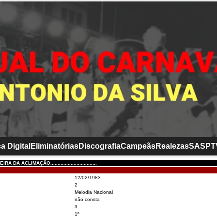
a Digital
Eliminatórias
Discografia
Campeãs
Realezas
SASP
T
 DA ACLIMAÇÃO................................
12/02/1983
2
Melodia Nacional
não consta
3
1º