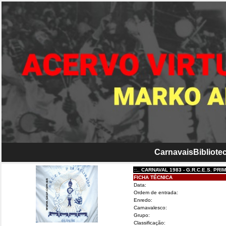
Carnavais
Bibliotec
::.. CARNAVAL 1983 - G.R.C.E.S. PRIMEIRA
FICHA TÉCNICA
Data:
Ordem de entrada:
Enredo:
Carnavalesco:
Grupo:
Classificação: