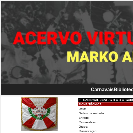
Carnavais
Bibliotec
::.. CARNAVAL 2023 - G.R.C.B.C. GAROTOS
FICHA TÉCNICA
Data:
Ordem de entrada:
Enredo:
Carnavalesco:
Grupo:
Classificação: