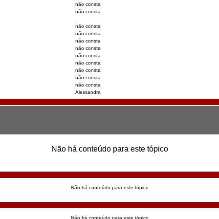
não consta
não consta
,
não consta
não consta
não consta
não consta
não consta
não consta
não consta
não consta
não consta
Alessandra
Não há conteúdo para este tópico
Não há conteúdo para este tópico
Não há conteúdo para este tópico