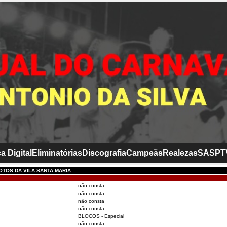
a Digital
Eliminatórias
Discografia
Campeãs
Realezas
SASP
T
 DA VILA SANTA MARIA................................
não consta
não consta
não consta
não consta
BLOCOS - Especial
não consta